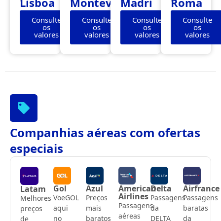
Lisboa
Montevidéu
Madri
Roma
Consulte
Consulte
Consulte
Consulte
os
os
os
os
valores
valores
valores
valores
Companhias aéreas com ofertas
especiais
Gol
Azul
American
Delta
Airfrance
Latam
Airlines
VoeGOL
Preços
Passagens
Passagens
Melhores
Passagens
aqui
mais
da
baratas
preços
aéreas
no
baratos
DELTA
da
de