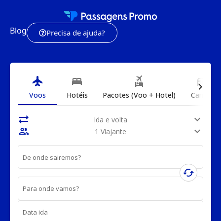
Blog
Precisa de ajuda?
flight
bed
flights_and_hotels
directions_car
chevron_right
Voos
Hotéis
Pacotes (Voo + Hotel)
Carros
sync_alt
expand_more
Ida e volta
people
expand_more
1 Viajante
De onde sairemos?
cached
Para onde vamos?
Data ida