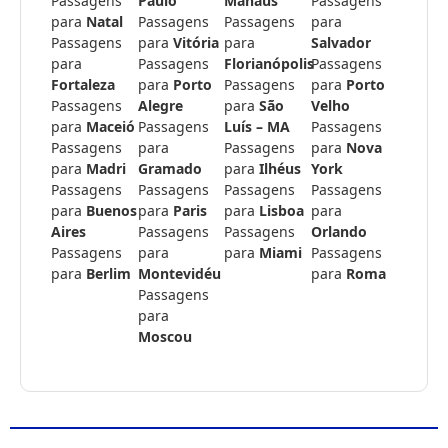
Passagens
Paulo
Manaus
Passagens
para
Natal
Passagens
Passagens
para
Passagens
para
Vitória
para
Salvador
para
Passagens
Florianópolis
Passagens
Fortaleza
para
Porto
Passagens
para
Porto
Passagens
Alegre
para
São
Velho
para
Maceió
Passagens
Luís – MA
Passagens
Passagens
para
Passagens
para
Nova
para
Madri
Gramado
para
Ilhéus
York
Passagens
Passagens
Passagens
Passagens
para
Buenos
para
Paris
para
Lisboa
para
Aires
Passagens
Passagens
Orlando
Passagens
para
para
Miami
Passagens
para
Berlim
Montevidéu
para
Roma
Passagens
para
Moscou