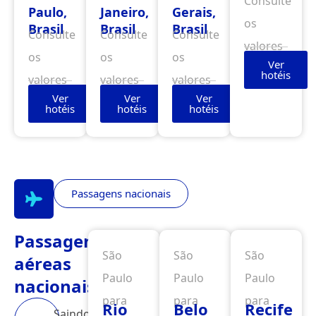
Consulte
Paulo,
Janeiro,
Gerais,
os
Brasil
Brasil
Brasil
Consulte
Consulte
Consulte
valores
os
os
os
Ver
hotéis
valores
valores
valores
Ver
Ver
Ver
hotéis
hotéis
hotéis
Passagens nacionais
Passagens
São
São
São
aéreas
Paulo
Paulo
Paulo
nacionais
para
para
para
Rio
Belo
Recife
Saindo