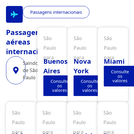
Passagens internacionais
Passagens
São
São
São
aéreas
Paulo
Paulo
Paulo
internacionais
para
para
para
Buenos
Nova
Miami
Saindo
Aires
York
de São
Consulte
os
Paulo
valores
Consulte
Consulte
os
os
valores
valores
São
São
São
São
Paulo
Paulo
Paulo
Paulo
para
para
para
para