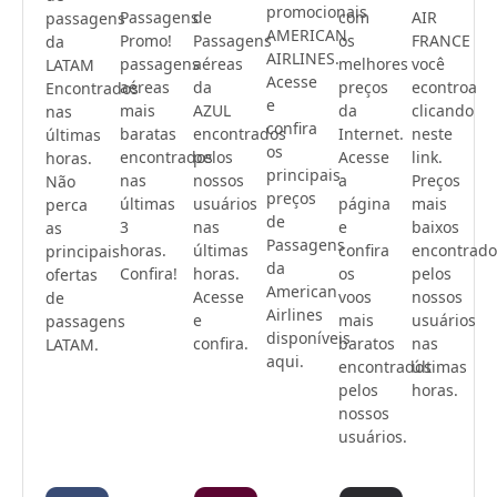
promocionais
Passagens
de
com
AIR
passagens
AMERICAN
Promo!
Passagens
os
FRANCE
da
AIRLINES.
passagens
aéreas
melhores
você
LATAM
Acesse
aéreas
da
preços
econtroa
Encontrados
e
mais
AZUL
da
clicando
nas
confira
baratas
encontrados
Internet.
neste
últimas
os
encontrados
pelos
Acesse
link.
horas.
principais
nas
nossos
a
Preços
Não
preços
últimas
usuários
página
mais
perca
de
3
nas
e
baixos
as
Passagens
horas.
últimas
confira
encontrado
principais
da
Confira!
horas.
os
pelos
ofertas
American
Acesse
voos
nossos
de
Airlines
e
mais
usuários
passagens
disponíveis
confira.
baratos
nas
LATAM.
aqui.
encontrados
últimas
pelos
horas.
nossos
usuários.