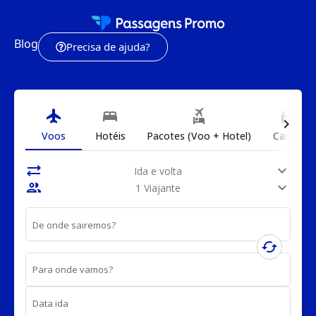
Blog
Precisa de ajuda?
flight
bed
flights_and_hotels
directions_car
chevron_right
Voos
Hotéis
Pacotes (Voo + Hotel)
Carros
sync_alt
expand_more
Ida e volta
people
expand_more
1 Viajante
De onde sairemos?
cached
Para onde vamos?
Data ida