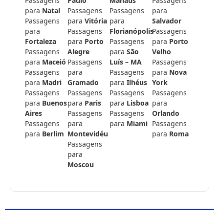
Passagens
Paulo
Manaus
Passagens
para
Natal
Passagens
Passagens
para
Passagens
para
Vitória
para
Salvador
para
Passagens
Florianópolis
Passagens
Fortaleza
para
Porto
Passagens
para
Porto
Passagens
Alegre
para
São
Velho
para
Maceió
Passagens
Luís – MA
Passagens
Passagens
para
Passagens
para
Nova
para
Madri
Gramado
para
Ilhéus
York
Passagens
Passagens
Passagens
Passagens
para
Buenos
para
Paris
para
Lisboa
para
Aires
Passagens
Passagens
Orlando
Passagens
para
para
Miami
Passagens
para
Berlim
Montevidéu
para
Roma
Passagens
para
Moscou