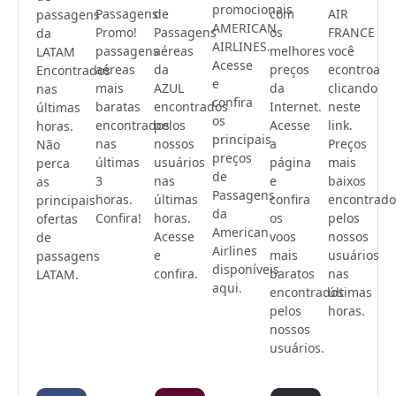
promocionais
Passagens
de
com
AIR
passagens
AMERICAN
Promo!
Passagens
os
FRANCE
da
AIRLINES.
passagens
aéreas
melhores
você
LATAM
Acesse
aéreas
da
preços
econtroa
Encontrados
e
mais
AZUL
da
clicando
nas
confira
baratas
encontrados
Internet.
neste
últimas
os
encontrados
pelos
Acesse
link.
horas.
principais
nas
nossos
a
Preços
Não
preços
últimas
usuários
página
mais
perca
de
3
nas
e
baixos
as
Passagens
horas.
últimas
confira
encontrado
principais
da
Confira!
horas.
os
pelos
ofertas
American
Acesse
voos
nossos
de
Airlines
e
mais
usuários
passagens
disponíveis
confira.
baratos
nas
LATAM.
aqui.
encontrados
últimas
pelos
horas.
nossos
usuários.