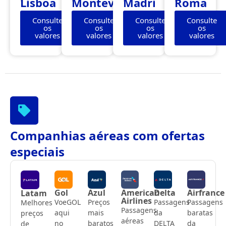
Lisboa
Montevidéu
Madri
Roma
Consulte
Consulte
Consulte
Consulte
os
os
os
os
valores
valores
valores
valores
Companhias aéreas com ofertas
especiais
Gol
Azul
American
Delta
Airfrance
Latam
Airlines
VoeGOL
Preços
Passagens
Passagens
Melhores
Passagens
aqui
mais
da
baratas
preços
aéreas
no
baratos
DELTA
da
de