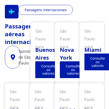
Passagens internacionais
Passagens
São
São
São
aéreas
Paulo
Paulo
Paulo
internacionais
para
para
para
Buenos
Nova
Miami
Saindo
Aires
York
de São
Consulte
os
Paulo
valores
Consulte
Consulte
os
os
valores
valores
São
São
São
São
Paulo
Paulo
Paulo
Paulo
para
para
para
para