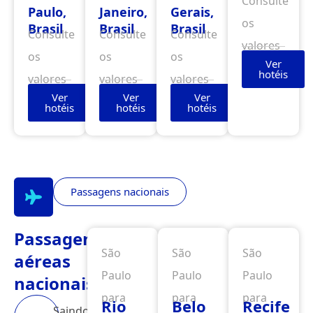
Consulte
Paulo,
Janeiro,
Gerais,
os
Brasil
Brasil
Brasil
Consulte
Consulte
Consulte
valores
os
os
os
Ver
hotéis
valores
valores
valores
Ver
Ver
Ver
hotéis
hotéis
hotéis
Passagens nacionais
Passagens
São
São
São
aéreas
Paulo
Paulo
Paulo
nacionais
para
para
para
Rio
Belo
Recife
Saindo