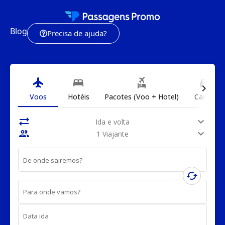
Blog
Precisa de ajuda?
flight
bed
flights_and_hotels
directions_car
chevron_right
Voos
Hotéis
Pacotes (Voo + Hotel)
Carros
sync_alt
expand_more
Ida e volta
people
expand_more
1 Viajante
De onde sairemos?
cached
Para onde vamos?
Data ida