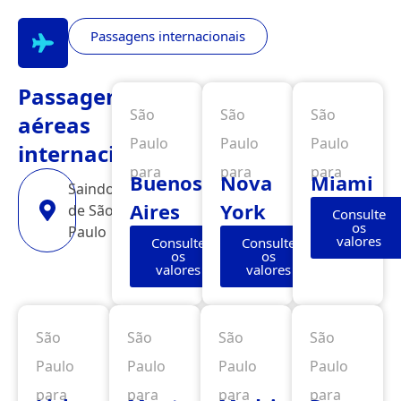
Passagens internacionais
Passagens
São
São
São
aéreas
Paulo
Paulo
Paulo
internacionais
para
para
para
Buenos
Nova
Miami
Saindo
Aires
York
de São
Consulte
os
Paulo
valores
Consulte
Consulte
os
os
valores
valores
São
São
São
São
Paulo
Paulo
Paulo
Paulo
para
para
para
para