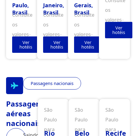
Consulte
Paulo,
Janeiro,
Gerais,
os
Brasil
Brasil
Brasil
Consulte
Consulte
Consulte
valores
os
os
os
Ver
hotéis
valores
valores
valores
Ver
Ver
Ver
hotéis
hotéis
hotéis
Passagens nacionais
Passagens
São
São
São
aéreas
Paulo
Paulo
Paulo
nacionais
para
para
para
Rio
Belo
Recife
Saindo