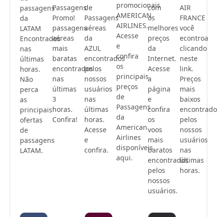
promocionais
Passagens
de
com
AIR
passagens
AMERICAN
Promo!
Passagens
os
FRANCE
da
AIRLINES.
passagens
aéreas
melhores
você
LATAM
Acesse
aéreas
da
preços
econtroa
Encontrados
e
mais
AZUL
da
clicando
nas
confira
baratas
encontrados
Internet.
neste
últimas
os
encontrados
pelos
Acesse
link.
horas.
principais
nas
nossos
a
Preços
Não
preços
últimas
usuários
página
mais
perca
de
3
nas
e
baixos
as
Passagens
horas.
últimas
confira
encontrado
principais
da
Confira!
horas.
os
pelos
ofertas
American
Acesse
voos
nossos
de
Airlines
e
mais
usuários
passagens
disponíveis
confira.
baratos
nas
LATAM.
aqui.
encontrados
últimas
pelos
horas.
nossos
usuários.