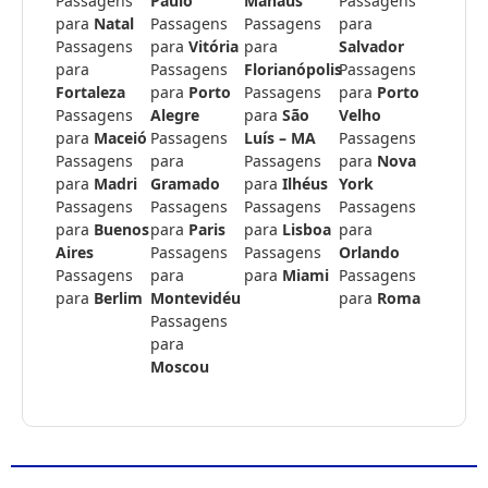
Passagens
Paulo
Manaus
Passagens
para
Natal
Passagens
Passagens
para
Passagens
para
Vitória
para
Salvador
para
Passagens
Florianópolis
Passagens
Fortaleza
para
Porto
Passagens
para
Porto
Passagens
Alegre
para
São
Velho
para
Maceió
Passagens
Luís – MA
Passagens
Passagens
para
Passagens
para
Nova
para
Madri
Gramado
para
Ilhéus
York
Passagens
Passagens
Passagens
Passagens
para
Buenos
para
Paris
para
Lisboa
para
Aires
Passagens
Passagens
Orlando
Passagens
para
para
Miami
Passagens
para
Berlim
Montevidéu
para
Roma
Passagens
para
Moscou