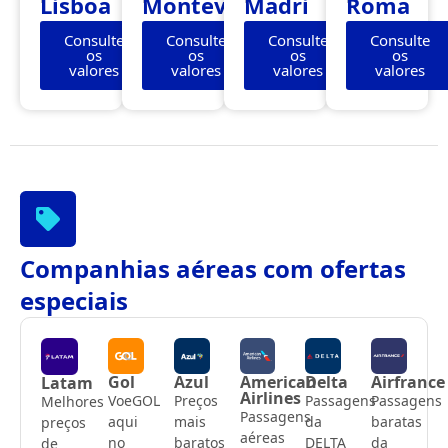
Lisboa
Montevidéu
Madri
Roma
Consulte
Consulte
Consulte
Consulte
os
os
os
os
valores
valores
valores
valores
Companhias aéreas com ofertas
especiais
Gol
Azul
American
Delta
Airfrance
Latam
Airlines
VoeGOL
Preços
Passagens
Passagens
Melhores
Passagens
aqui
mais
da
baratas
preços
aéreas
no
baratos
DELTA
da
de