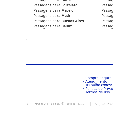
Passagens para
Fortaleza
Passa
Passagens para
Maceió
Passa
Passagens para
Madri
Passa
Passagens para
Buenos Aires
Passa
Passagens para
Berlim
Passa
· Compra Segura
· Atendimento
· Trabalhe conos
· Política de Priv
· Termos de uso
DESENVOLVIDO POR © ONER TRAVEL | CNPJ: 40.678.75