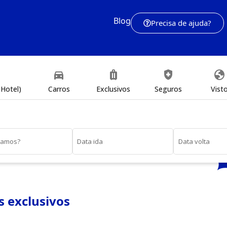
Blog
Precisa de ajuda?
directions_car
luggage
health_and_safety
globe
Hotel)
Carros
Exclusivos
Seguros
Vist
vamos?
Data ida
Data volta
 exclusivos