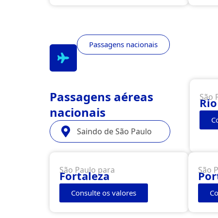
Passagens nacionais
Passagens aéreas
São 
Rio
nacionais
C
Saindo de São Paulo
São Paulo para
São P
Fortaleza
Por
Consulte os valores
Co