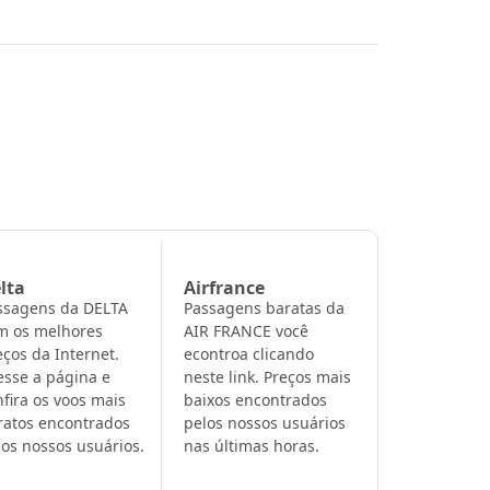
lta
Airfrance
ssagens da DELTA
Passagens baratas da
m os melhores
AIR FRANCE você
eços da Internet.
econtroa clicando
esse a página e
neste link. Preços mais
nfira os voos mais
baixos encontrados
ratos encontrados
pelos nossos usuários
los nossos usuários.
nas últimas horas.