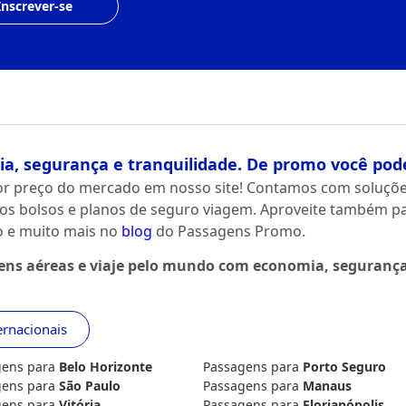
Inscrever-se
a, segurança e tranquilidade. De promo você pod
r preço do mercado em nosso site! Contamos com soluçõe
os bolsos e planos de seguro viagem. Aproveite também par
no e muito mais no
blog
do Passagens Promo.
gens aéreas e viaje pelo mundo com economia, segurança
ernacionais
gens para
Belo Horizonte
Passagens para
Porto Seguro
gens para
São Paulo
Passagens para
Manaus
gens para
Vitória
Passagens para
Florianópolis