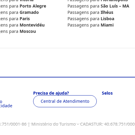
gens para
Porto Alegre
Passagens para
São Luís – MA
gens para
Gramado
Passagens para
Ilhéus
gens para
Paris
Passagens para
Lisboa
gens para
Montevidéu
Passagens para
Miami
gens para
Moscou
Precisa de ajuda?
Selos
Central de Atendimento
co
acidade
1/0001-86 | Ministério do Turismo – CADASTUR: 40.678.751/0001-86