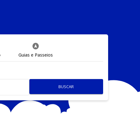
assistant_navigation
o
Guias e Passeios
BUSCAR