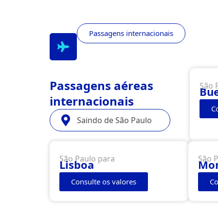
Passagens internacionais
Passagens aéreas
São 
Bue
internacionais
C
Saindo de São Paulo
São Paulo para
São P
Lisboa
Mon
Consulte os valores
Co