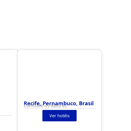
Recife, Pernambuco, Brasil
Consulte os valores
Ver hotéis