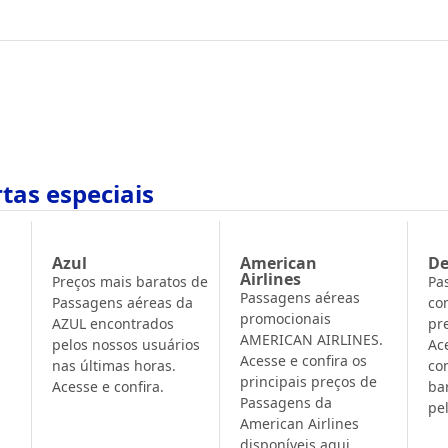
tas especiais
Azul
American
De
Airlines
Preços mais baratos de
Pa
Passagens aéreas
Passagens aéreas da
co
promocionais
AZUL encontrados
pr
AMERICAN AIRLINES.
pelos nossos usuários
Ac
Acesse e confira os
nas últimas horas.
co
principais preços de
Acesse e confira.
ba
Passagens da
pe
American Airlines
disponíveis aqui.