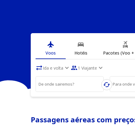
flight
bed
flights_and_hotels
Voos
Hotéis
Pacotes (Voo + 
sync_alt
expand_more
people
expand_more
Ida e volta
1 Viajante
cached
De onde sairemos?
Para onde 
Passagens aéreas com preços