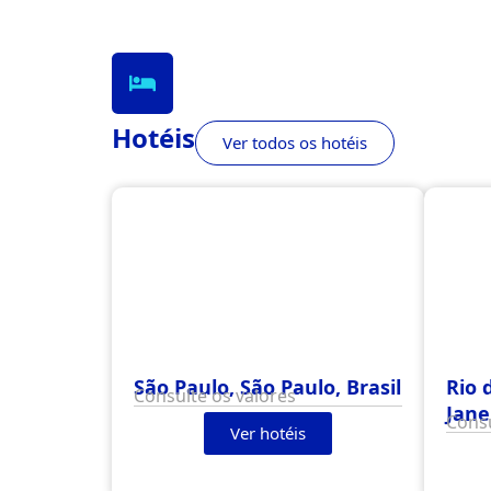
Hotéis
Ver todos os hotéis
São Paulo, São Paulo, Brasil
Rio 
Consulte os valores
Jane
Consu
Ver hotéis