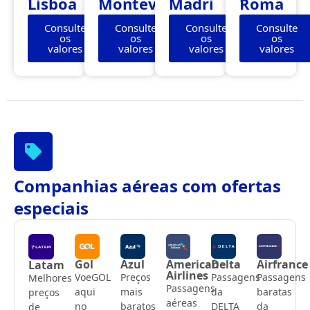
Lisboa
Montevidéu
Madri
Roma
Consulte
Consulte
Consulte
Consulte
os
os
os
os
valores
valores
valores
valores
Companhias aéreas com ofertas
especiais
Gol
Azul
American
Delta
Airfrance
Latam
Airlines
VoeGOL
Preços
Passagens
Passagens
Melhores
Passagens
aqui
mais
da
baratas
preços
aéreas
no
baratos
DELTA
da
de