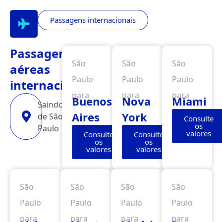
Passagens internacionais
Passagens
São
São
São
aéreas
Paulo
Paulo
Paulo
internacionais
para
para
para
Buenos
Nova
Miami
Saindo
Aires
York
de São
Consulte
os
Paulo
valores
Consulte
Consulte
os
os
valores
valores
São
São
São
São
Paulo
Paulo
Paulo
Paulo
para
para
para
para