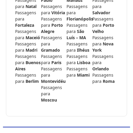
Passagens
Paulo
Manaus
Passagens
para
Natal
Passagens
Passagens
para
Passagens
para
Vitória
para
Salvador
para
Passagens
Florianópolis
Passagens
Fortaleza
para
Porto
Passagens
para
Porto
Passagens
Alegre
para
São
Velho
para
Maceió
Passagens
Luís – MA
Passagens
Passagens
para
Passagens
para
Nova
para
Madri
Gramado
para
Ilhéus
York
Passagens
Passagens
Passagens
Passagens
para
Buenos
para
Paris
para
Lisboa
para
Aires
Passagens
Passagens
Orlando
Passagens
para
para
Miami
Passagens
para
Berlim
Montevidéu
para
Roma
Passagens
para
Moscou