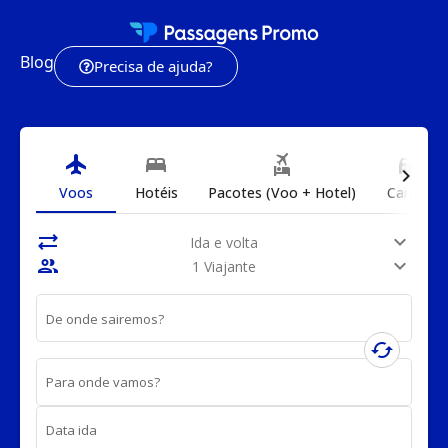
Blog
Precisa de ajuda?
flight
bed
flights_and_hotels
directions_car
chevron_right
Voos
Hotéis
Pacotes (Voo + Hotel)
Carros
sync_alt
expand_more
Ida e volta
people
expand_more
1 Viajante
De onde sairemos?
cached
Para onde vamos?
Data ida