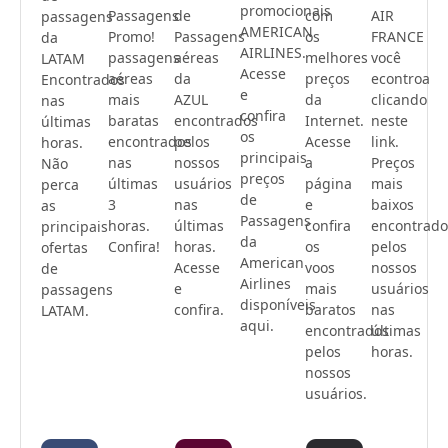
promocionais
Passagens
de
com
AIR
passagens
AMERICAN
Promo!
Passagens
os
FRANCE
da
AIRLINES.
passagens
aéreas
melhores
você
LATAM
Acesse
aéreas
da
preços
econtroa
Encontrados
e
mais
AZUL
da
clicando
nas
confira
baratas
encontrados
Internet.
neste
últimas
os
encontrados
pelos
Acesse
link.
horas.
principais
nas
nossos
a
Preços
Não
preços
últimas
usuários
página
mais
perca
de
3
nas
e
baixos
as
Passagens
horas.
últimas
confira
encontrado
principais
da
Confira!
horas.
os
pelos
ofertas
American
Acesse
voos
nossos
de
Airlines
e
mais
usuários
passagens
disponíveis
confira.
baratos
nas
LATAM.
aqui.
encontrados
últimas
pelos
horas.
nossos
usuários.