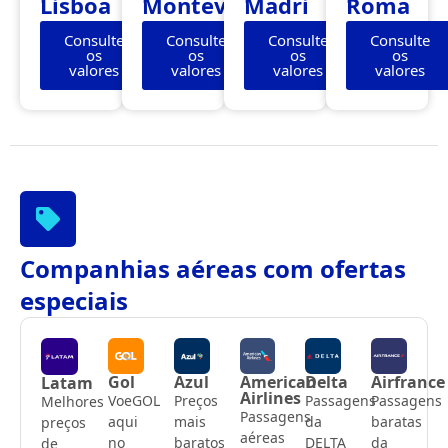
Lisboa
Montevidéu
Madri
Roma
Consulte
Consulte
Consulte
Consulte
os
os
os
os
valores
valores
valores
valores
Companhias aéreas com ofertas
especiais
Gol
Azul
American
Delta
Airfrance
Latam
Airlines
VoeGOL
Preços
Passagens
Passagens
Melhores
Passagens
aqui
mais
da
baratas
preços
aéreas
no
baratos
DELTA
da
de