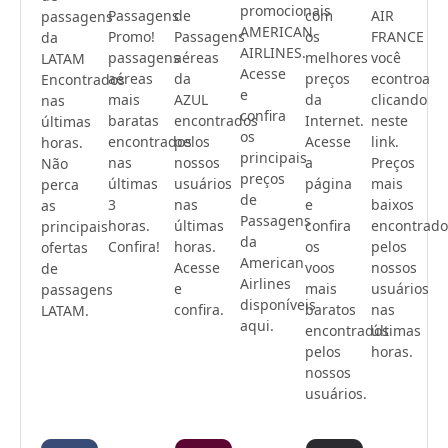
promocionais
Passagens
de
com
AIR
passagens
AMERICAN
Promo!
Passagens
os
FRANCE
da
AIRLINES.
passagens
aéreas
melhores
você
LATAM
Acesse
aéreas
da
preços
econtroa
Encontrados
e
mais
AZUL
da
clicando
nas
confira
baratas
encontrados
Internet.
neste
últimas
os
encontrados
pelos
Acesse
link.
horas.
principais
nas
nossos
a
Preços
Não
preços
últimas
usuários
página
mais
perca
de
3
nas
e
baixos
as
Passagens
horas.
últimas
confira
encontrado
principais
da
Confira!
horas.
os
pelos
ofertas
American
Acesse
voos
nossos
de
Airlines
e
mais
usuários
passagens
disponíveis
confira.
baratos
nas
LATAM.
aqui.
encontrados
últimas
pelos
horas.
nossos
usuários.