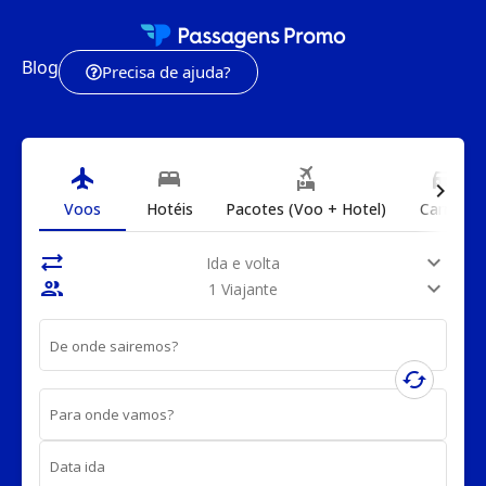
Blog
Precisa de ajuda?
flight
bed
flights_and_hotels
directions_car
chevron_right
Voos
Hotéis
Pacotes (Voo + Hotel)
Carros
sync_alt
expand_more
Ida e volta
people
expand_more
1 Viajante
De onde sairemos?
cached
Para onde vamos?
Data ida