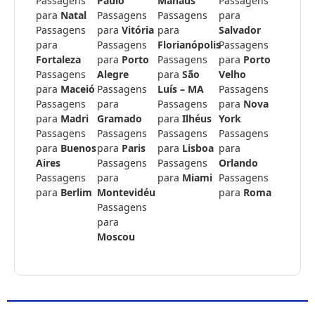
Passagens
Paulo
Manaus
Passagens
para
Natal
Passagens
Passagens
para
Passagens
para
Vitória
para
Salvador
para
Passagens
Florianópolis
Passagens
Fortaleza
para
Porto
Passagens
para
Porto
Passagens
Alegre
para
São
Velho
para
Maceió
Passagens
Luís – MA
Passagens
Passagens
para
Passagens
para
Nova
para
Madri
Gramado
para
Ilhéus
York
Passagens
Passagens
Passagens
Passagens
para
Buenos
para
Paris
para
Lisboa
para
Aires
Passagens
Passagens
Orlando
Passagens
para
para
Miami
Passagens
para
Berlim
Montevidéu
para
Roma
Passagens
para
Moscou