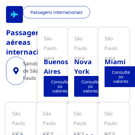
Passagens internacionais
Passagens
São
São
São
aéreas
Paulo
Paulo
Paulo
internacionais
para
para
para
Buenos
Nova
Miami
Saindo
Aires
York
de São
Consulte
os
Paulo
valores
Consulte
Consulte
os
os
valores
valores
São
São
São
São
Paulo
Paulo
Paulo
Paulo
para
para
para
para