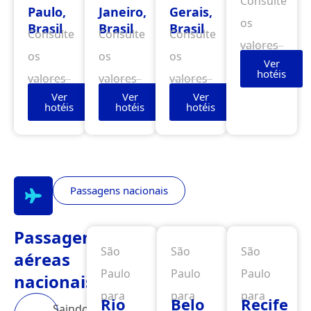
Consulte
Paulo,
Janeiro,
Gerais,
os
Brasil
Brasil
Brasil
Consulte
Consulte
Consulte
valores
os
os
os
Ver
hotéis
valores
valores
valores
Ver
Ver
Ver
hotéis
hotéis
hotéis
Passagens nacionais
Passagens
São
São
São
aéreas
Paulo
Paulo
Paulo
nacionais
para
para
para
Rio
Belo
Recife
Saindo