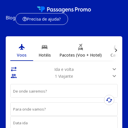
Blog
Precisa de ajuda?
flight
bed
flights_and_hotels
directions_car
chevron_right
Voos
Hotéis
Pacotes (Voo + Hotel)
Carros
sync_alt
expand_more
Ida e volta
people
expand_more
1 Viajante
De onde sairemos?
cached
Para onde vamos?
Data ida