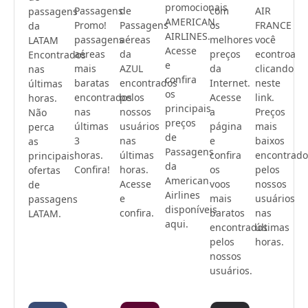
promocionais
Passagens
de
com
AIR
passagens
AMERICAN
Promo!
Passagens
os
FRANCE
da
AIRLINES.
passagens
aéreas
melhores
você
LATAM
Acesse
aéreas
da
preços
econtroa
Encontrados
e
mais
AZUL
da
clicando
nas
confira
baratas
encontrados
Internet.
neste
últimas
os
encontrados
pelos
Acesse
link.
horas.
principais
nas
nossos
a
Preços
Não
preços
últimas
usuários
página
mais
perca
de
3
nas
e
baixos
as
Passagens
horas.
últimas
confira
encontrado
principais
da
Confira!
horas.
os
pelos
ofertas
American
Acesse
voos
nossos
de
Airlines
e
mais
usuários
passagens
disponíveis
confira.
baratos
nas
LATAM.
aqui.
encontrados
últimas
pelos
horas.
nossos
usuários.