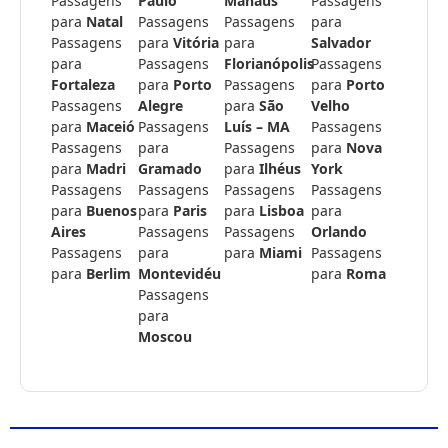
Passagens
Paulo
Manaus
Passagens
para
Natal
Passagens
Passagens
para
Passagens
para
Vitória
para
Salvador
para
Passagens
Florianópolis
Passagens
Fortaleza
para
Porto
Passagens
para
Porto
Passagens
Alegre
para
São
Velho
para
Maceió
Passagens
Luís – MA
Passagens
Passagens
para
Passagens
para
Nova
para
Madri
Gramado
para
Ilhéus
York
Passagens
Passagens
Passagens
Passagens
para
Buenos
para
Paris
para
Lisboa
para
Aires
Passagens
Passagens
Orlando
Passagens
para
para
Miami
Passagens
para
Berlim
Montevidéu
para
Roma
Passagens
para
Moscou