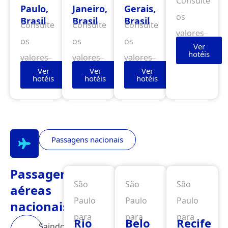
Consulte
Paulo,
Janeiro,
Gerais,
os
Brasil
Brasil
Brasil
Consulte
Consulte
Consulte
valores
os
os
os
Ver
hotéis
valores
valores
valores
Ver
Ver
Ver
hotéis
hotéis
hotéis
Passagens nacionais
Passagens
São
São
São
aéreas
Paulo
Paulo
Paulo
nacionais
para
para
para
Rio
Belo
Recife
Saindo