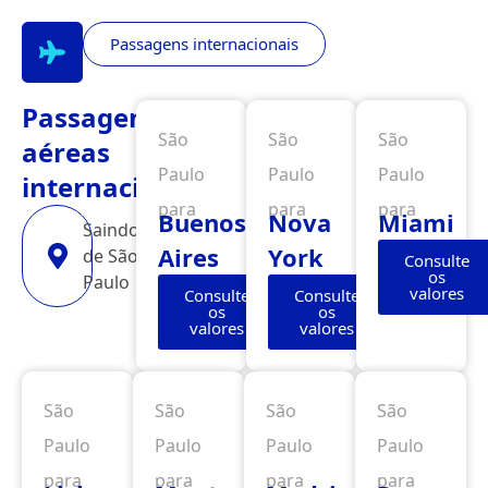
Passagens internacionais
Passagens
São
São
São
aéreas
Paulo
Paulo
Paulo
internacionais
para
para
para
Buenos
Nova
Miami
Saindo
Aires
York
de São
Consulte
os
Paulo
valores
Consulte
Consulte
os
os
valores
valores
São
São
São
São
Paulo
Paulo
Paulo
Paulo
para
para
para
para