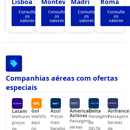
Lisboa
Montevidéu
Madri
Roma
Consulte
Consulte
Consulte
Consulte
os
os
os
os
valores
valores
valores
valores
Companhias aéreas com ofertas
especiais
Gol
Azul
American
Delta
Airfrance
Latam
Airlines
VoeGOL
Preços
Passagens
Passagens
Melhores
Passagens
aqui
mais
da
baratas
preços
aéreas
no
baratos
DELTA
da
de