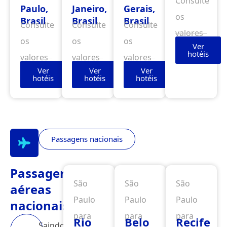
Consulte
Paulo,
Janeiro,
Gerais,
os
Brasil
Brasil
Brasil
Consulte
Consulte
Consulte
valores
os
os
os
Ver
hotéis
valores
valores
valores
Ver
Ver
Ver
hotéis
hotéis
hotéis
Passagens nacionais
Passagens
São
São
São
aéreas
Paulo
Paulo
Paulo
nacionais
para
para
para
Rio
Belo
Recife
Saindo