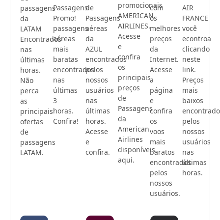
promocionais
Passagens
de
com
AIR
passagens
AMERICAN
Promo!
Passagens
os
FRANCE
da
AIRLINES.
passagens
aéreas
melhores
você
LATAM
Acesse
aéreas
da
preços
econtroa
Encontrados
e
mais
AZUL
da
clicando
nas
confira
baratas
encontrados
Internet.
neste
últimas
os
encontrados
pelos
Acesse
link.
horas.
principais
nas
nossos
a
Preços
Não
preços
últimas
usuários
página
mais
perca
de
3
nas
e
baixos
as
Passagens
horas.
últimas
confira
encontrado
principais
da
Confira!
horas.
os
pelos
ofertas
American
Acesse
voos
nossos
de
Airlines
e
mais
usuários
passagens
disponíveis
confira.
baratos
nas
LATAM.
aqui.
encontrados
últimas
pelos
horas.
nossos
usuários.