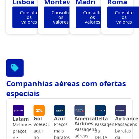
Lisboa
Montevidéu
Madri
Roma
Consulte
Consulte
Consulte
Consulte
os
os
os
os
valores
valores
valores
valores
Companhias aéreas com ofertas
especiais
Gol
Azul
American
Delta
Airfrance
Latam
Airlines
VoeGOL
Preços
Passagens
Passagens
Melhores
Passagens
aqui
mais
da
baratas
preços
aéreas
no
baratos
DELTA
da
de