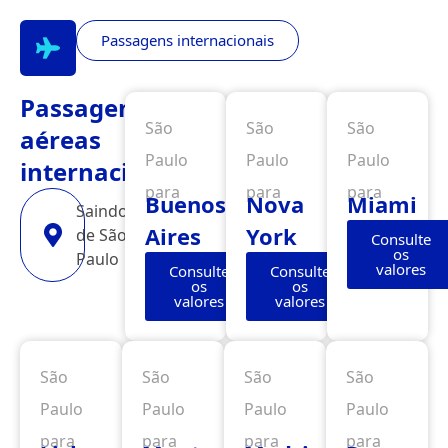
Passagens internacionais
Passagens
São
São
São
aéreas
Paulo
Paulo
Paulo
internacionais
para
para
para
Buenos
Nova
Miami
Saindo
Aires
York
de São
Consulte
os
Paulo
valores
Consulte
Consulte
os
os
valores
valores
São
São
São
São
Paulo
Paulo
Paulo
Paulo
para
para
para
para