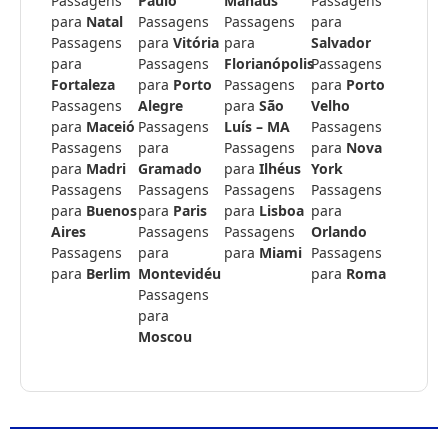
Passagens
Paulo
Manaus
Passagens
para
Natal
Passagens
Passagens
para
Passagens
para
Vitória
para
Salvador
para
Passagens
Florianópolis
Passagens
Fortaleza
para
Porto
Passagens
para
Porto
Passagens
Alegre
para
São
Velho
para
Maceió
Passagens
Luís – MA
Passagens
Passagens
para
Passagens
para
Nova
para
Madri
Gramado
para
Ilhéus
York
Passagens
Passagens
Passagens
Passagens
para
Buenos
para
Paris
para
Lisboa
para
Aires
Passagens
Passagens
Orlando
Passagens
para
para
Miami
Passagens
para
Berlim
Montevidéu
para
Roma
Passagens
para
Moscou