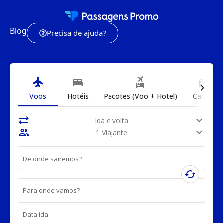
Blog
Precisa de ajuda?
flight
bed
flights_and_hotels
directions_car
chevron_right
Voos
Hotéis
Pacotes (Voo + Hotel)
Carros
sync_alt
expand_more
Ida e volta
people
expand_more
1 Viajante
De onde sairemos?
cached
Para onde vamos?
Data ida