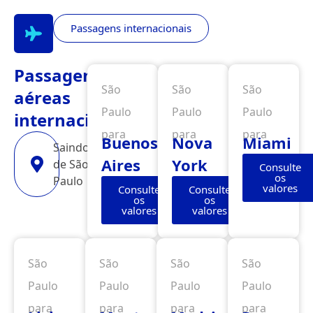
Passagens internacionais
Passagens
São
São
São
aéreas
Paulo
Paulo
Paulo
internacionais
para
para
para
Buenos
Nova
Miami
Saindo
Aires
York
de São
Consulte
os
Paulo
valores
Consulte
Consulte
os
os
valores
valores
São
São
São
São
Paulo
Paulo
Paulo
Paulo
para
para
para
para