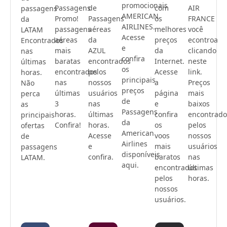
promocionais
Passagens
de
com
AIR
passagens
AMERICAN
Promo!
Passagens
os
FRANCE
da
AIRLINES.
passagens
aéreas
melhores
você
LATAM
Acesse
aéreas
da
preços
econtroa
Encontrados
e
mais
AZUL
da
clicando
nas
confira
baratas
encontrados
Internet.
neste
últimas
os
encontrados
pelos
Acesse
link.
horas.
principais
nas
nossos
a
Preços
Não
preços
últimas
usuários
página
mais
perca
de
3
nas
e
baixos
as
Passagens
horas.
últimas
confira
encontrado
principais
da
Confira!
horas.
os
pelos
ofertas
American
Acesse
voos
nossos
de
Airlines
e
mais
usuários
passagens
disponíveis
confira.
baratos
nas
LATAM.
aqui.
encontrados
últimas
pelos
horas.
nossos
usuários.