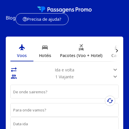
Blog
Precisa de ajuda?
flight
bed
flights_and_hotels
directions_car
chevron_right
Voos
Hotéis
Pacotes (Voo + Hotel)
Carros
sync_alt
expand_more
Ida e volta
people
expand_more
1 Viajante
De onde sairemos?
cached
Para onde vamos?
Data ida