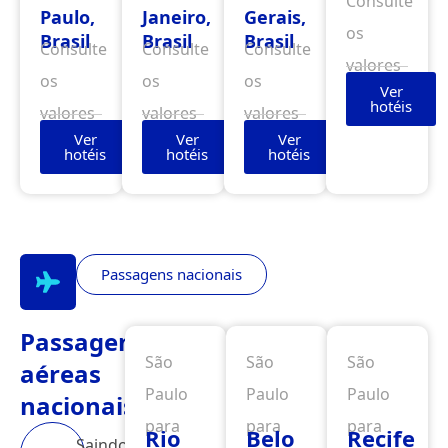
Consulte
Paulo,
Janeiro,
Gerais,
os
Brasil
Brasil
Brasil
Consulte
Consulte
Consulte
valores
os
os
os
Ver
hotéis
valores
valores
valores
Ver
Ver
Ver
hotéis
hotéis
hotéis
Passagens nacionais
Passagens
São
São
São
aéreas
Paulo
Paulo
Paulo
nacionais
para
para
para
Rio
Belo
Recife
Saindo