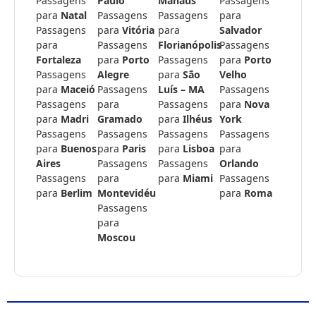
Passagens
Paulo
Manaus
Passagens
para
Natal
Passagens
Passagens
para
Passagens
para
Vitória
para
Salvador
para
Passagens
Florianópolis
Passagens
Fortaleza
para
Porto
Passagens
para
Porto
Passagens
Alegre
para
São
Velho
para
Maceió
Passagens
Luís – MA
Passagens
Passagens
para
Passagens
para
Nova
para
Madri
Gramado
para
Ilhéus
York
Passagens
Passagens
Passagens
Passagens
para
Buenos
para
Paris
para
Lisboa
para
Aires
Passagens
Passagens
Orlando
Passagens
para
para
Miami
Passagens
para
Berlim
Montevidéu
para
Roma
Passagens
para
Moscou