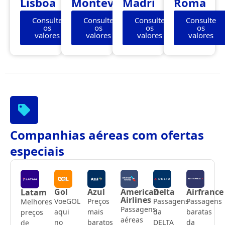
Lisboa
Montevidéu
Madri
Roma
Consulte
Consulte
Consulte
Consulte
os
os
os
os
valores
valores
valores
valores
Companhias aéreas com ofertas
especiais
Gol
Azul
American
Delta
Airfrance
Latam
Airlines
VoeGOL
Preços
Passagens
Passagens
Melhores
Passagens
aqui
mais
da
baratas
preços
aéreas
no
baratos
DELTA
da
de