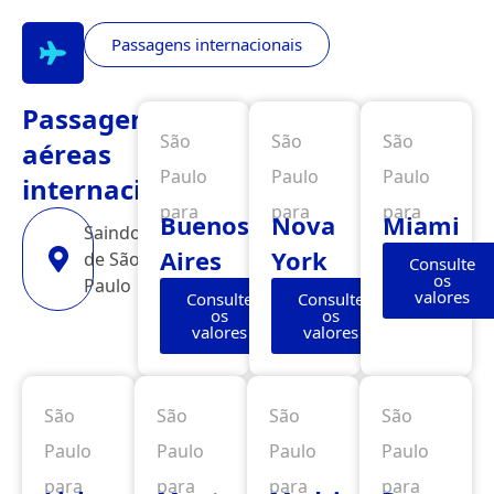
Passagens internacionais
Passagens
São
São
São
aéreas
Paulo
Paulo
Paulo
internacionais
para
para
para
Buenos
Nova
Miami
Saindo
Aires
York
de São
Consulte
os
Paulo
valores
Consulte
Consulte
os
os
valores
valores
São
São
São
São
Paulo
Paulo
Paulo
Paulo
para
para
para
para