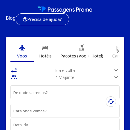
Blog
Precisa de ajuda?
flight
bed
flights_and_hotels
directions_car
chevron_right
Voos
Hotéis
Pacotes (Voo + Hotel)
Carros
sync_alt
expand_more
Ida e volta
people
expand_more
1 Viajante
De onde sairemos?
cached
Para onde vamos?
Data ida