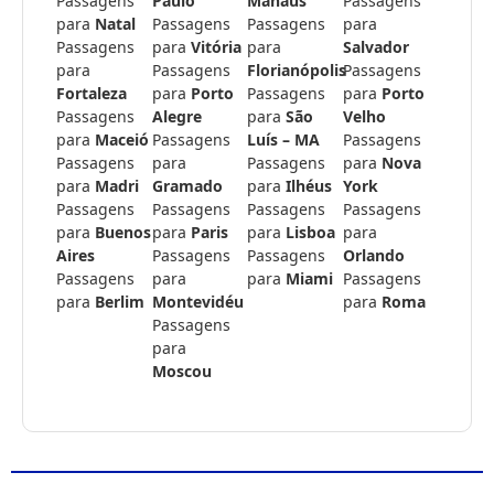
Passagens
Paulo
Manaus
Passagens
para
Natal
Passagens
Passagens
para
Passagens
para
Vitória
para
Salvador
para
Passagens
Florianópolis
Passagens
Fortaleza
para
Porto
Passagens
para
Porto
Passagens
Alegre
para
São
Velho
para
Maceió
Passagens
Luís – MA
Passagens
Passagens
para
Passagens
para
Nova
para
Madri
Gramado
para
Ilhéus
York
Passagens
Passagens
Passagens
Passagens
para
Buenos
para
Paris
para
Lisboa
para
Aires
Passagens
Passagens
Orlando
Passagens
para
para
Miami
Passagens
para
Berlim
Montevidéu
para
Roma
Passagens
para
Moscou