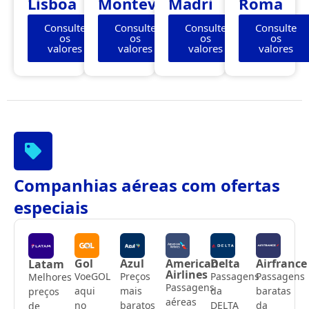
Lisboa
Montevidéu
Madri
Roma
Consulte
Consulte
Consulte
Consulte
os
os
os
os
valores
valores
valores
valores
Companhias aéreas com ofertas
especiais
Gol
Azul
American
Delta
Airfrance
Latam
Airlines
VoeGOL
Preços
Passagens
Passagens
Melhores
Passagens
aqui
mais
da
baratas
preços
aéreas
no
baratos
DELTA
da
de