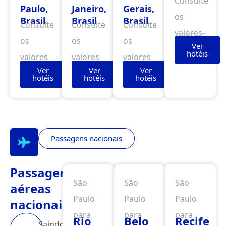
Consulte
Paulo,
Janeiro,
Gerais,
os
Brasil
Brasil
Brasil
Consulte
Consulte
Consulte
valores
os
os
os
Ver
hotéis
valores
valores
valores
Ver
Ver
Ver
hotéis
hotéis
hotéis
Passagens nacionais
Passagens
São
São
São
aéreas
Paulo
Paulo
Paulo
nacionais
para
para
para
Rio
Belo
Recife
Saindo