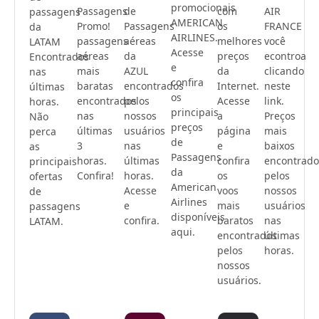
promocionais
Passagens
de
com
AIR
passagens
AMERICAN
Promo!
Passagens
os
FRANCE
da
AIRLINES.
passagens
aéreas
melhores
você
LATAM
Acesse
aéreas
da
preços
econtroa
Encontrados
e
mais
AZUL
da
clicando
nas
confira
baratas
encontrados
Internet.
neste
últimas
os
encontrados
pelos
Acesse
link.
horas.
principais
nas
nossos
a
Preços
Não
preços
últimas
usuários
página
mais
perca
de
3
nas
e
baixos
as
Passagens
horas.
últimas
confira
encontrado
principais
da
Confira!
horas.
os
pelos
ofertas
American
Acesse
voos
nossos
de
Airlines
e
mais
usuários
passagens
disponíveis
confira.
baratos
nas
LATAM.
aqui.
encontrados
últimas
pelos
horas.
nossos
usuários.