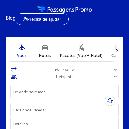
Blog
Precisa de ajuda?
flight
bed
flights_and_hotels
directions_car
chevron_right
Voos
Hotéis
Pacotes (Voo + Hotel)
Carros
sync_alt
expand_more
Ida e volta
people
expand_more
1 Viajante
De onde sairemos?
cached
Para onde vamos?
Data ida