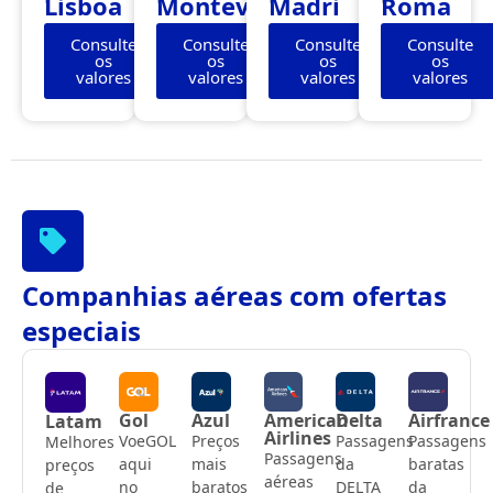
Lisboa
Montevidéu
Madri
Roma
Consulte
Consulte
Consulte
Consulte
os
os
os
os
valores
valores
valores
valores
Companhias aéreas com ofertas
especiais
Gol
Azul
American
Delta
Airfrance
Latam
Airlines
VoeGOL
Preços
Passagens
Passagens
Melhores
Passagens
aqui
mais
da
baratas
preços
aéreas
no
baratos
DELTA
da
de