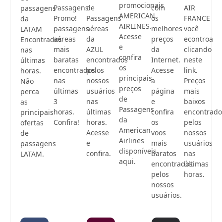
promocionais
Passagens
de
com
AIR
passagens
AMERICAN
Promo!
Passagens
os
FRANCE
da
AIRLINES.
passagens
aéreas
melhores
você
LATAM
Acesse
aéreas
da
preços
econtroa
Encontrados
e
mais
AZUL
da
clicando
nas
confira
baratas
encontrados
Internet.
neste
últimas
os
encontrados
pelos
Acesse
link.
horas.
principais
nas
nossos
a
Preços
Não
preços
últimas
usuários
página
mais
perca
de
3
nas
e
baixos
as
Passagens
horas.
últimas
confira
encontrado
principais
da
Confira!
horas.
os
pelos
ofertas
American
Acesse
voos
nossos
de
Airlines
e
mais
usuários
passagens
disponíveis
confira.
baratos
nas
LATAM.
aqui.
encontrados
últimas
pelos
horas.
nossos
usuários.