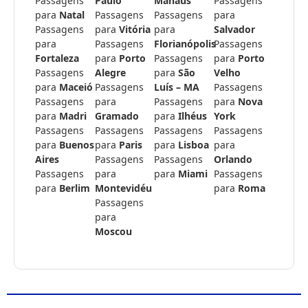
Passagens
Paulo
Manaus
Passagens
para
Natal
Passagens
Passagens
para
Passagens
para
Vitória
para
Salvador
para
Passagens
Florianópolis
Passagens
Fortaleza
para
Porto
Passagens
para
Porto
Passagens
Alegre
para
São
Velho
para
Maceió
Passagens
Luís – MA
Passagens
Passagens
para
Passagens
para
Nova
para
Madri
Gramado
para
Ilhéus
York
Passagens
Passagens
Passagens
Passagens
para
Buenos
para
Paris
para
Lisboa
para
Aires
Passagens
Passagens
Orlando
Passagens
para
para
Miami
Passagens
para
Berlim
Montevidéu
para
Roma
Passagens
para
Moscou