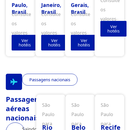
Consulte
Paulo,
Janeiro,
Gerais,
os
Brasil
Brasil
Brasil
Consulte
Consulte
Consulte
valores
os
os
os
Ver
hotéis
valores
valores
valores
Ver
Ver
Ver
hotéis
hotéis
hotéis
Passagens nacionais
Passagens
São
São
São
aéreas
Paulo
Paulo
Paulo
nacionais
para
para
para
Rio
Belo
Recife
Saindo