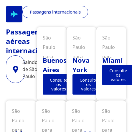
Passagens internacionais
Passagens
São
São
São
aéreas
Paulo
Paulo
Paulo
internacionais
para
para
para
Buenos
Nova
Miami
Saindo
Aires
York
de São
Consulte
os
Paulo
valores
Consulte
Consulte
os
os
valores
valores
São
São
São
São
Paulo
Paulo
Paulo
Paulo
para
para
para
para