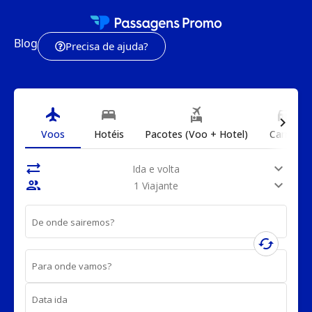
Blog
Precisa de ajuda?
flight
bed
flights_and_hotels
directions_car
chevron_right
Voos
Hotéis
Pacotes (Voo + Hotel)
Carros
sync_alt
expand_more
Ida e volta
people
expand_more
1 Viajante
De onde sairemos?
cached
Para onde vamos?
Data ida