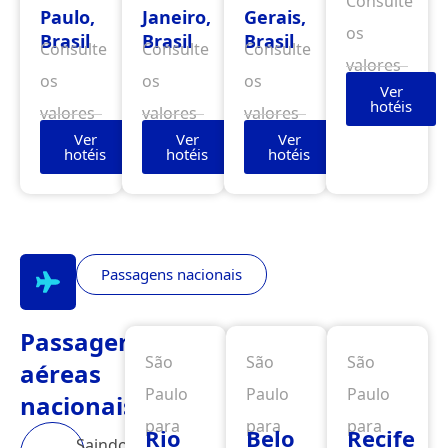
Consulte
Paulo,
Janeiro,
Gerais,
os
Brasil
Brasil
Brasil
Consulte
Consulte
Consulte
valores
os
os
os
Ver
hotéis
valores
valores
valores
Ver
Ver
Ver
hotéis
hotéis
hotéis
Passagens nacionais
Passagens
São
São
São
aéreas
Paulo
Paulo
Paulo
nacionais
para
para
para
Rio
Belo
Recife
Saindo