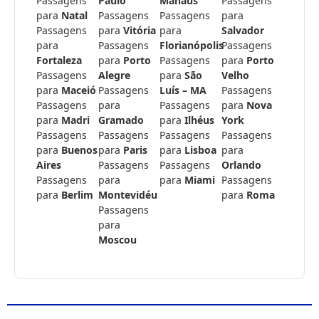
Passagens
Paulo
Manaus
Passagens
para
Natal
Passagens
Passagens
para
Passagens
para
Vitória
para
Salvador
para
Passagens
Florianópolis
Passagens
Fortaleza
para
Porto
Passagens
para
Porto
Passagens
Alegre
para
São
Velho
para
Maceió
Passagens
Luís – MA
Passagens
Passagens
para
Passagens
para
Nova
para
Madri
Gramado
para
Ilhéus
York
Passagens
Passagens
Passagens
Passagens
para
Buenos
para
Paris
para
Lisboa
para
Aires
Passagens
Passagens
Orlando
Passagens
para
para
Miami
Passagens
para
Berlim
Montevidéu
para
Roma
Passagens
para
Moscou