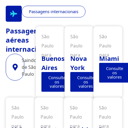
Passagens internacionais
Passagens
São
São
São
aéreas
Paulo
Paulo
Paulo
internacionais
para
para
para
Buenos
Nova
Miami
Saindo
Aires
York
de São
Consulte
os
Paulo
valores
Consulte
Consulte
os
os
valores
valores
São
São
São
São
Paulo
Paulo
Paulo
Paulo
para
para
para
para