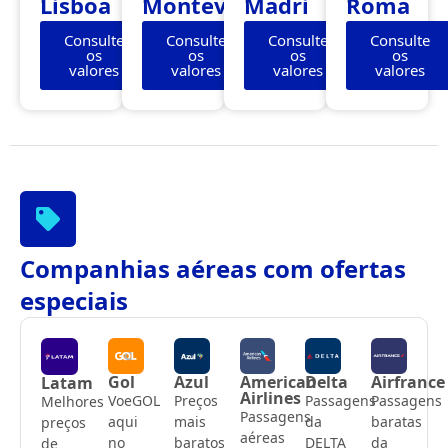
Lisboa
Montevidéu
Madri
Roma
Consulte
Consulte
Consulte
Consulte
os
os
os
os
valores
valores
valores
valores
Companhias aéreas com ofertas
especiais
Gol
Azul
American
Delta
Airfrance
Latam
Airlines
VoeGOL
Preços
Passagens
Passagens
Melhores
Passagens
aqui
mais
da
baratas
preços
aéreas
no
baratos
DELTA
da
de