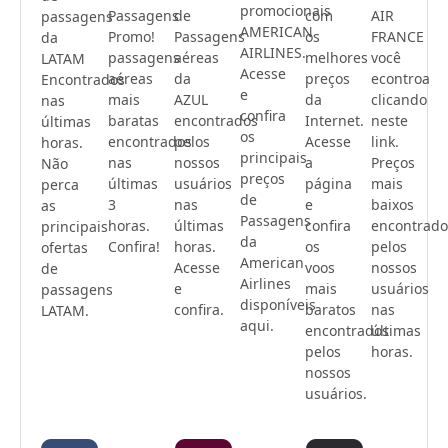
promocionais
Passagens
de
com
AIR
passagens
AMERICAN
Promo!
Passagens
os
FRANCE
da
AIRLINES.
passagens
aéreas
melhores
você
LATAM
Acesse
aéreas
da
preços
econtroa
Encontrados
e
mais
AZUL
da
clicando
nas
confira
baratas
encontrados
Internet.
neste
últimas
os
encontrados
pelos
Acesse
link.
horas.
principais
nas
nossos
a
Preços
Não
preços
últimas
usuários
página
mais
perca
de
3
nas
e
baixos
as
Passagens
horas.
últimas
confira
encontrado
principais
da
Confira!
horas.
os
pelos
ofertas
American
Acesse
voos
nossos
de
Airlines
e
mais
usuários
passagens
disponíveis
confira.
baratos
nas
LATAM.
aqui.
encontrados
últimas
pelos
horas.
nossos
usuários.