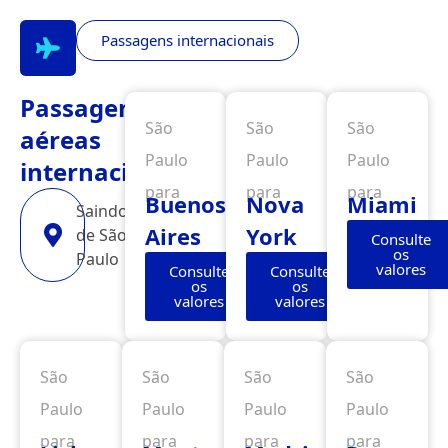
Passagens internacionais
Passagens
São
São
São
aéreas
Paulo
Paulo
Paulo
internacionais
para
para
para
Buenos
Nova
Miami
Saindo
Aires
York
de São
Consulte
os
Paulo
valores
Consulte
Consulte
os
os
valores
valores
São
São
São
São
Paulo
Paulo
Paulo
Paulo
para
para
para
para