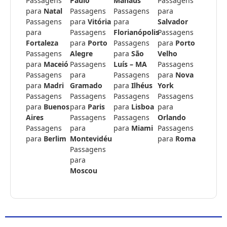
Passagens
Paulo
Manaus
Passagens
para
Natal
Passagens
Passagens
para
Passagens
para
Vitória
para
Salvador
para
Passagens
Florianópolis
Passagens
Fortaleza
para
Porto
Passagens
para
Porto
Passagens
Alegre
para
São
Velho
para
Maceió
Passagens
Luís – MA
Passagens
Passagens
para
Passagens
para
Nova
para
Madri
Gramado
para
Ilhéus
York
Passagens
Passagens
Passagens
Passagens
para
Buenos
para
Paris
para
Lisboa
para
Aires
Passagens
Passagens
Orlando
Passagens
para
para
Miami
Passagens
para
Berlim
Montevidéu
para
Roma
Passagens
para
Moscou