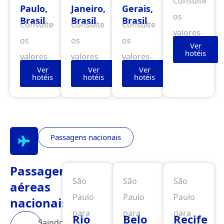
Consulte
Paulo,
Janeiro,
Gerais,
os
Brasil
Brasil
Brasil
Consulte
Consulte
Consulte
valores
os
os
os
Ver
hotéis
valores
valores
valores
Ver
Ver
Ver
hotéis
hotéis
hotéis
Passagens nacionais
Passagens
São
São
São
aéreas
Paulo
Paulo
Paulo
nacionais
para
para
para
Rio
Belo
Recife
Saindo