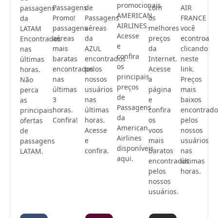
promocionais
Passagens
de
com
AIR
passagens
AMERICAN
Promo!
Passagens
os
FRANCE
da
AIRLINES.
passagens
aéreas
melhores
você
LATAM
Acesse
aéreas
da
preços
econtroa
Encontrados
e
mais
AZUL
da
clicando
nas
confira
baratas
encontrados
Internet.
neste
últimas
os
encontrados
pelos
Acesse
link.
horas.
principais
nas
nossos
a
Preços
Não
preços
últimas
usuários
página
mais
perca
de
3
nas
e
baixos
as
Passagens
horas.
últimas
confira
encontrado
principais
da
Confira!
horas.
os
pelos
ofertas
American
Acesse
voos
nossos
de
Airlines
e
mais
usuários
passagens
disponíveis
confira.
baratos
nas
LATAM.
aqui.
encontrados
últimas
pelos
horas.
nossos
usuários.