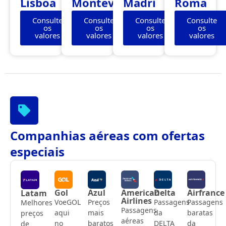
Lisboa
Montevidéu
Madri
Roma
Consulte
Consulte
Consulte
Consulte
os
os
os
os
valores
valores
valores
valores
Companhias aéreas com ofertas
especiais
Gol
Azul
American
Delta
Airfrance
Latam
Airlines
VoeGOL
Preços
Passagens
Passagens
Melhores
Passagens
aqui
mais
da
baratas
preços
aéreas
no
baratos
DELTA
da
de