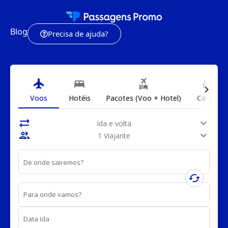
Blog
Precisa de ajuda?
flight
bed
flights_and_hotels
directions_car
chevron_right
Voos
Hotéis
Pacotes (Voo + Hotel)
Carros
sync_alt
expand_more
Ida e volta
people
expand_more
1 Viajante
De onde sairemos?
cached
Para onde vamos?
Data ida