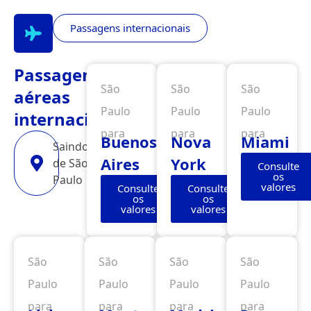
Passagens internacionais
Passagens
São
São
São
aéreas
Paulo
Paulo
Paulo
internacionais
para
para
para
Buenos
Nova
Miami
Saindo
Aires
York
de São
Consulte
os
Paulo
valores
Consulte
Consulte
os
os
valores
valores
São
São
São
São
Paulo
Paulo
Paulo
Paulo
para
para
para
para