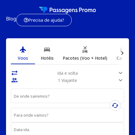
Blog
Precisa de ajuda?
flight
bed
flights_and_hotels
directions_car
chevron_right
Voos
Hotéis
Pacotes (Voo + Hotel)
Carros
sync_alt
expand_more
Ida e volta
people
expand_more
1 Viajante
De onde sairemos?
cached
Para onde vamos?
Data ida