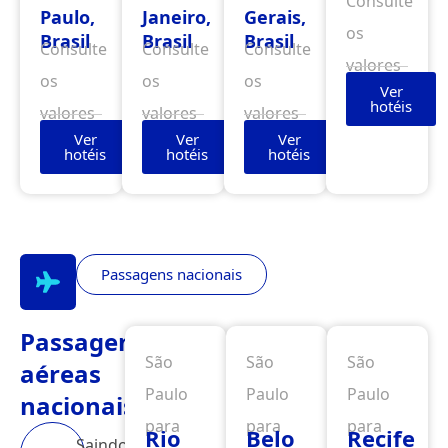
Consulte
Paulo,
Janeiro,
Gerais,
os
Brasil
Brasil
Brasil
Consulte
Consulte
Consulte
valores
os
os
os
Ver
hotéis
valores
valores
valores
Ver
Ver
Ver
hotéis
hotéis
hotéis
Passagens nacionais
Passagens
São
São
São
aéreas
Paulo
Paulo
Paulo
nacionais
para
para
para
Rio
Belo
Recife
Saindo