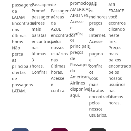
promocionais
Passagens
de
com
AIR
passagens
AMERICAN
Promo!
Passagens
os
FRANCE
da
AIRLINES.
passagens
aéreas
melhores
você
LATAM
Acesse
aéreas
da
preços
econtroa
Encontrados
e
mais
AZUL
da
clicando
nas
confira
baratas
encontrados
Internet.
neste
últimas
os
encontrados
pelos
Acesse
link.
horas.
principais
nas
nossos
a
Preços
Não
preços
últimas
usuários
página
mais
perca
de
3
nas
e
baixos
as
Passagens
horas.
últimas
confira
encontrado
principais
da
Confira!
horas.
os
pelos
ofertas
American
Acesse
voos
nossos
de
Airlines
e
mais
usuários
passagens
disponíveis
confira.
baratos
nas
LATAM.
aqui.
encontrados
últimas
pelos
horas.
nossos
usuários.