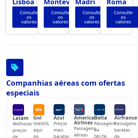
Lisboa
Montevidéu
Madri
Roma
Consulte
Consulte
Consulte
Consulte
os
os
os
os
valores
valores
valores
valores
Companhias aéreas com ofertas
especiais
Gol
Azul
American
Delta
Airfrance
Latam
Airlines
VoeGOL
Preços
Passagens
Passagens
Melhores
Passagens
aqui
mais
da
baratas
preços
aéreas
no
baratos
DELTA
da
de