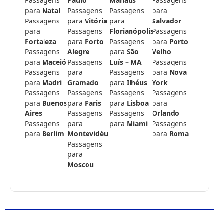
Passagens
Paulo
Manaus
Passagens
para
Natal
Passagens
Passagens
para
Passagens
para
Vitória
para
Salvador
para
Passagens
Florianópolis
Passagens
Fortaleza
para
Porto
Passagens
para
Porto
Passagens
Alegre
para
São
Velho
para
Maceió
Passagens
Luís – MA
Passagens
Passagens
para
Passagens
para
Nova
para
Madri
Gramado
para
Ilhéus
York
Passagens
Passagens
Passagens
Passagens
para
Buenos
para
Paris
para
Lisboa
para
Aires
Passagens
Passagens
Orlando
Passagens
para
para
Miami
Passagens
para
Berlim
Montevidéu
para
Roma
Passagens
para
Moscou