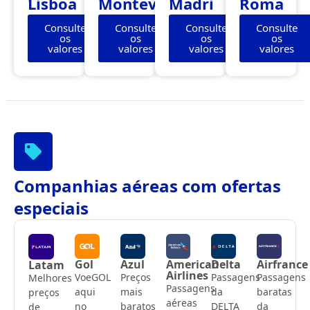
Lisboa
Montevidéu
Madri
Roma
Consulte
Consulte
Consulte
Consulte
os
os
os
os
valores
valores
valores
valores
Companhias aéreas com ofertas
especiais
Gol
Azul
American
Delta
Airfrance
Latam
Airlines
VoeGOL
Preços
Passagens
Passagens
Melhores
Passagens
aqui
mais
da
baratas
preços
aéreas
no
baratos
DELTA
da
de