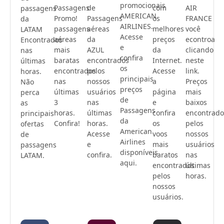
promocionais
Passagens
de
com
AIR
passagens
AMERICAN
Promo!
Passagens
os
FRANCE
da
AIRLINES.
passagens
aéreas
melhores
você
LATAM
Acesse
aéreas
da
preços
econtroa
Encontrados
e
mais
AZUL
da
clicando
nas
confira
baratas
encontrados
Internet.
neste
últimas
os
encontrados
pelos
Acesse
link.
horas.
principais
nas
nossos
a
Preços
Não
preços
últimas
usuários
página
mais
perca
de
3
nas
e
baixos
as
Passagens
horas.
últimas
confira
encontrado
principais
da
Confira!
horas.
os
pelos
ofertas
American
Acesse
voos
nossos
de
Airlines
e
mais
usuários
passagens
disponíveis
confira.
baratos
nas
LATAM.
aqui.
encontrados
últimas
pelos
horas.
nossos
usuários.