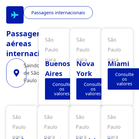
Passagens internacionais
Passagens
São
São
São
aéreas
Paulo
Paulo
Paulo
internacionais
para
para
para
Buenos
Nova
Miami
Saindo
Aires
York
de São
Consulte
os
Paulo
valores
Consulte
Consulte
os
os
valores
valores
São
São
São
São
Paulo
Paulo
Paulo
Paulo
para
para
para
para