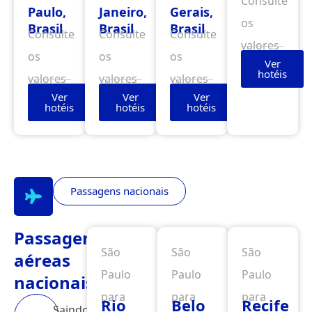
Consulte
Paulo,
Janeiro,
Gerais,
os
Brasil
Brasil
Brasil
Consulte
Consulte
Consulte
valores
os
os
os
Ver
hotéis
valores
valores
valores
Ver
Ver
Ver
hotéis
hotéis
hotéis
Passagens nacionais
Passagens
São
São
São
aéreas
Paulo
Paulo
Paulo
nacionais
para
para
para
Rio
Belo
Recife
Saindo