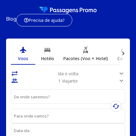
Blog
Precisa de ajuda?
flight
bed
flights_and_hotels
directions_car
chevron_right
Voos
Hotéis
Pacotes (Voo + Hotel)
Carros
sync_alt
expand_more
Ida e volta
people
expand_more
1 Viajante
De onde sairemos?
cached
Para onde vamos?
Data ida