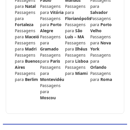
Passagens
Paulo
Manaus
Passagens
para
Natal
Passagens
Passagens
para
Passagens
para
Vitória
para
Salvador
para
Passagens
Florianópolis
Passagens
Fortaleza
para
Porto
Passagens
para
Porto
Passagens
Alegre
para
São
Velho
para
Maceió
Passagens
Luís – MA
Passagens
Passagens
para
Passagens
para
Nova
para
Madri
Gramado
para
Ilhéus
York
Passagens
Passagens
Passagens
Passagens
para
Buenos
para
Paris
para
Lisboa
para
Aires
Passagens
Passagens
Orlando
Passagens
para
para
Miami
Passagens
para
Berlim
Montevidéu
para
Roma
Passagens
para
Moscou