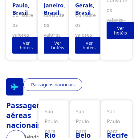
Consulte
Paulo,
Janeiro,
Gerais,
os
Brasil
Brasil
Brasil
Consulte
Consulte
Consulte
valores
os
os
os
Ver
hotéis
valores
valores
valores
Ver
Ver
Ver
hotéis
hotéis
hotéis
Passagens nacionais
Passagens
São
São
São
aéreas
Paulo
Paulo
Paulo
nacionais
para
para
para
Rio
Belo
Recife
Saindo