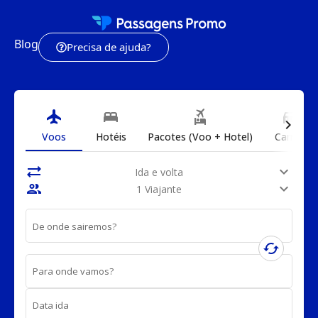
Blog
Precisa de ajuda?
flight
bed
flights_and_hotels
directions_car
chevron_right
Voos
Hotéis
Pacotes (Voo + Hotel)
Carros
sync_alt
expand_more
Ida e volta
people
expand_more
1 Viajante
De onde sairemos?
cached
Para onde vamos?
Data ida