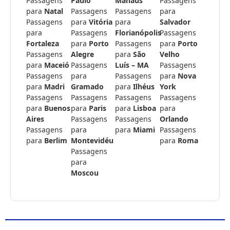
Passagens
Paulo
Manaus
Passagens
para
Natal
Passagens
Passagens
para
Passagens
para
Vitória
para
Salvador
para
Passagens
Florianópolis
Passagens
Fortaleza
para
Porto
Passagens
para
Porto
Passagens
Alegre
para
São
Velho
para
Maceió
Passagens
Luís – MA
Passagens
Passagens
para
Passagens
para
Nova
para
Madri
Gramado
para
Ilhéus
York
Passagens
Passagens
Passagens
Passagens
para
Buenos
para
Paris
para
Lisboa
para
Aires
Passagens
Passagens
Orlando
Passagens
para
para
Miami
Passagens
para
Berlim
Montevidéu
para
Roma
Passagens
para
Moscou