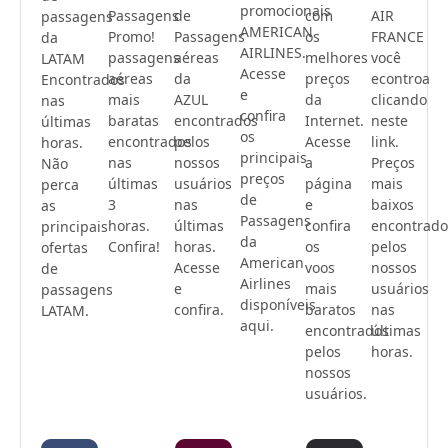
promocionais
Passagens
de
com
AIR
passagens
AMERICAN
Promo!
Passagens
os
FRANCE
da
AIRLINES.
passagens
aéreas
melhores
você
LATAM
Acesse
aéreas
da
preços
econtroa
Encontrados
e
mais
AZUL
da
clicando
nas
confira
baratas
encontrados
Internet.
neste
últimas
os
encontrados
pelos
Acesse
link.
horas.
principais
nas
nossos
a
Preços
Não
preços
últimas
usuários
página
mais
perca
de
3
nas
e
baixos
as
Passagens
horas.
últimas
confira
encontrado
principais
da
Confira!
horas.
os
pelos
ofertas
American
Acesse
voos
nossos
de
Airlines
e
mais
usuários
passagens
disponíveis
confira.
baratos
nas
LATAM.
aqui.
encontrados
últimas
pelos
horas.
nossos
usuários.