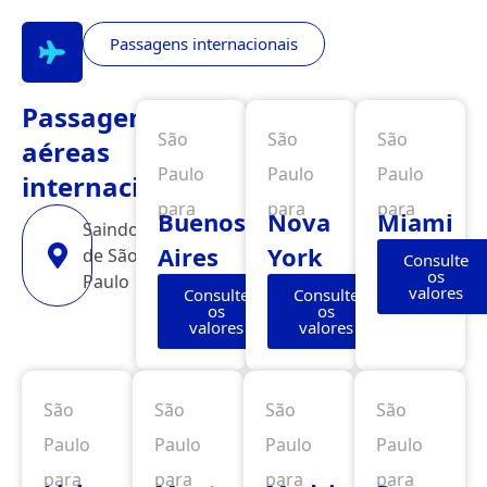
Passagens internacionais
Passagens
São
São
São
aéreas
Paulo
Paulo
Paulo
internacionais
para
para
para
Buenos
Nova
Miami
Saindo
Aires
York
de São
Consulte
os
Paulo
valores
Consulte
Consulte
os
os
valores
valores
São
São
São
São
Paulo
Paulo
Paulo
Paulo
para
para
para
para