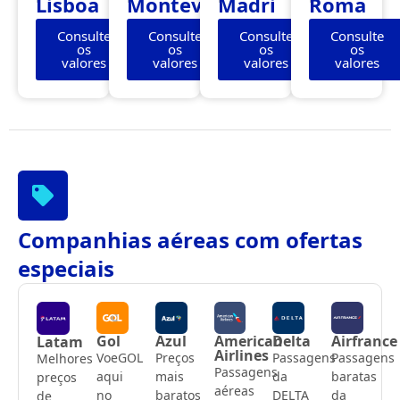
Lisboa
Montevidéu
Madri
Roma
Consulte
Consulte
Consulte
Consulte
os
os
os
os
valores
valores
valores
valores
Companhias aéreas com ofertas
especiais
Gol
Azul
American
Delta
Airfrance
Latam
Airlines
VoeGOL
Preços
Passagens
Passagens
Melhores
Passagens
aqui
mais
da
baratas
preços
aéreas
no
baratos
DELTA
da
de