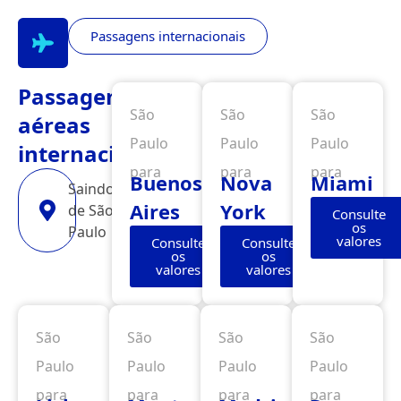
Passagens internacionais
Passagens
São
São
São
aéreas
Paulo
Paulo
Paulo
internacionais
para
para
para
Buenos
Nova
Miami
Saindo
Aires
York
de São
Consulte
os
Paulo
valores
Consulte
Consulte
os
os
valores
valores
São
São
São
São
Paulo
Paulo
Paulo
Paulo
para
para
para
para