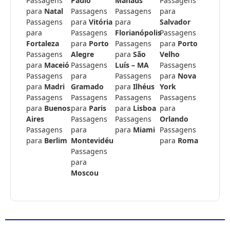
Passagens
Paulo
Manaus
Passagens
para
Natal
Passagens
Passagens
para
Passagens
para
Vitória
para
Salvador
para
Passagens
Florianópolis
Passagens
Fortaleza
para
Porto
Passagens
para
Porto
Passagens
Alegre
para
São
Velho
para
Maceió
Passagens
Luís – MA
Passagens
Passagens
para
Passagens
para
Nova
para
Madri
Gramado
para
Ilhéus
York
Passagens
Passagens
Passagens
Passagens
para
Buenos
para
Paris
para
Lisboa
para
Aires
Passagens
Passagens
Orlando
Passagens
para
para
Miami
Passagens
para
Berlim
Montevidéu
para
Roma
Passagens
para
Moscou