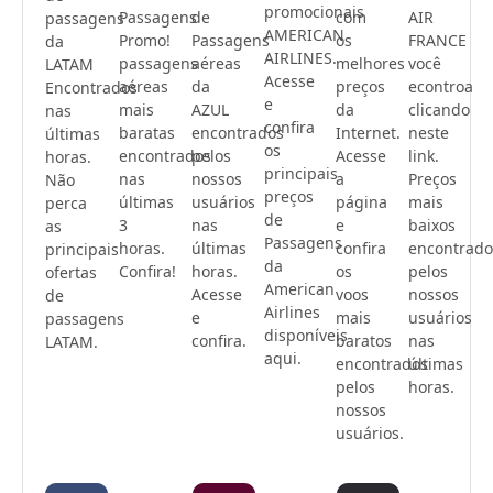
promocionais
Passagens
de
com
AIR
passagens
AMERICAN
Promo!
Passagens
os
FRANCE
da
AIRLINES.
passagens
aéreas
melhores
você
LATAM
Acesse
aéreas
da
preços
econtroa
Encontrados
e
mais
AZUL
da
clicando
nas
confira
baratas
encontrados
Internet.
neste
últimas
os
encontrados
pelos
Acesse
link.
horas.
principais
nas
nossos
a
Preços
Não
preços
últimas
usuários
página
mais
perca
de
3
nas
e
baixos
as
Passagens
horas.
últimas
confira
encontrado
principais
da
Confira!
horas.
os
pelos
ofertas
American
Acesse
voos
nossos
de
Airlines
e
mais
usuários
passagens
disponíveis
confira.
baratos
nas
LATAM.
aqui.
encontrados
últimas
pelos
horas.
nossos
usuários.