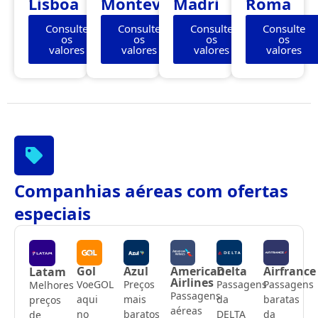
Lisboa
Montevidéu
Madri
Roma
Consulte
Consulte
Consulte
Consulte
os
os
os
os
valores
valores
valores
valores
Companhias aéreas com ofertas
especiais
Gol
Azul
American
Delta
Airfrance
Latam
Airlines
VoeGOL
Preços
Passagens
Passagens
Melhores
Passagens
aqui
mais
da
baratas
preços
aéreas
no
baratos
DELTA
da
de