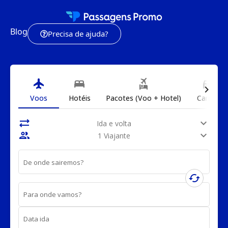
Blog
Precisa de ajuda?
flight
bed
flights_and_hotels
directions_car
chevron_right
Voos
Hotéis
Pacotes (Voo + Hotel)
Carros
sync_alt
expand_more
Ida e volta
people
expand_more
1 Viajante
De onde sairemos?
cached
Para onde vamos?
Data ida