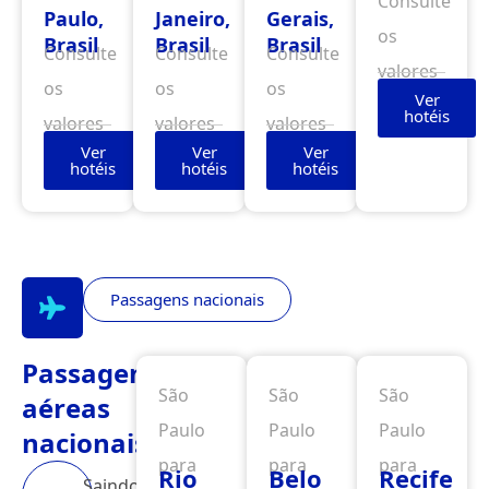
Consulte
Paulo,
Janeiro,
Gerais,
os
Brasil
Brasil
Brasil
Consulte
Consulte
Consulte
valores
os
os
os
Ver
hotéis
valores
valores
valores
Ver
Ver
Ver
hotéis
hotéis
hotéis
Passagens nacionais
Passagens
São
São
São
aéreas
Paulo
Paulo
Paulo
nacionais
para
para
para
Rio
Belo
Recife
Saindo