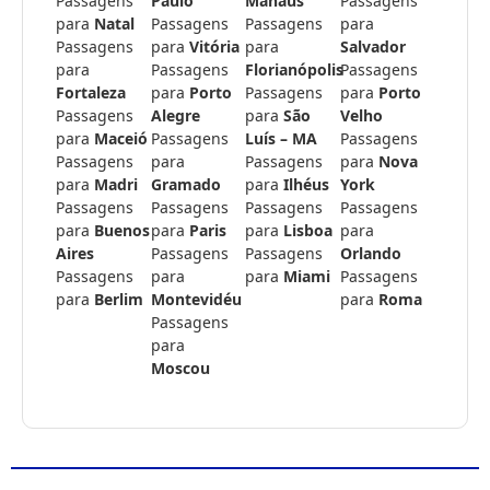
Passagens
Paulo
Manaus
Passagens
para
Natal
Passagens
Passagens
para
Passagens
para
Vitória
para
Salvador
para
Passagens
Florianópolis
Passagens
Fortaleza
para
Porto
Passagens
para
Porto
Passagens
Alegre
para
São
Velho
para
Maceió
Passagens
Luís – MA
Passagens
Passagens
para
Passagens
para
Nova
para
Madri
Gramado
para
Ilhéus
York
Passagens
Passagens
Passagens
Passagens
para
Buenos
para
Paris
para
Lisboa
para
Aires
Passagens
Passagens
Orlando
Passagens
para
para
Miami
Passagens
para
Berlim
Montevidéu
para
Roma
Passagens
para
Moscou