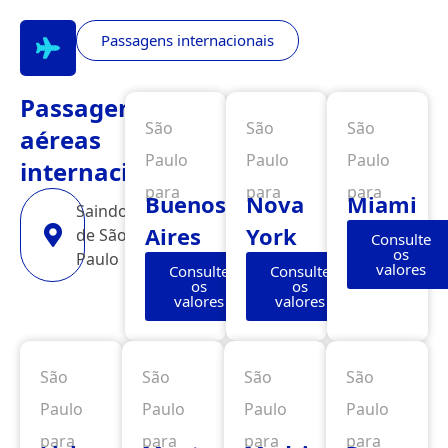
Passagens internacionais
Passagens
São
São
São
aéreas
Paulo
Paulo
Paulo
internacionais
para
para
para
Buenos
Nova
Miami
Saindo
Aires
York
de São
Consulte
os
Paulo
valores
Consulte
Consulte
os
os
valores
valores
São
São
São
São
Paulo
Paulo
Paulo
Paulo
para
para
para
para