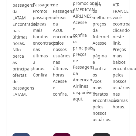
promocionais
Passagens
de
com
AIR
passagens
AMERICAN
Promo!
Passagens
os
FRANCE
da
AIRLINES.
passagens
aéreas
melhores
você
LATAM
Acesse
aéreas
da
preços
econtroa
Encontrados
e
mais
AZUL
da
clicando
nas
confira
baratas
encontrados
Internet.
neste
últimas
os
encontrados
pelos
Acesse
link.
horas.
principais
nas
nossos
a
Preços
Não
preços
últimas
usuários
página
mais
perca
de
3
nas
e
baixos
as
Passagens
horas.
últimas
confira
encontrado
principais
da
Confira!
horas.
os
pelos
ofertas
American
Acesse
voos
nossos
de
Airlines
e
mais
usuários
passagens
disponíveis
confira.
baratos
nas
LATAM.
aqui.
encontrados
últimas
pelos
horas.
nossos
usuários.