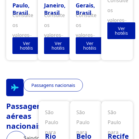
Consulte
Paulo,
Janeiro,
Gerais,
os
Brasil
Brasil
Brasil
Consulte
Consulte
Consulte
valores
os
os
os
Ver
hotéis
valores
valores
valores
Ver
Ver
Ver
hotéis
hotéis
hotéis
Passagens nacionais
Passagens
São
São
São
aéreas
Paulo
Paulo
Paulo
nacionais
para
para
para
Rio
Belo
Recife
Saindo