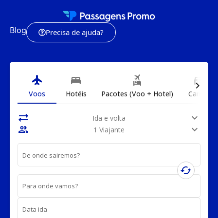
Blog
Precisa de ajuda?
flight
bed
flights_and_hotels
directions_car
chevron_right
Voos
Hotéis
Pacotes (Voo + Hotel)
Carros
sync_alt
expand_more
Ida e volta
people
expand_more
1 Viajante
De onde sairemos?
cached
Para onde vamos?
Data ida