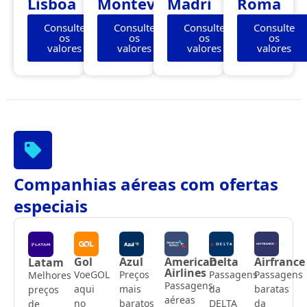
Lisboa
Montevidéu
Madri
Roma
Consulte
Consulte
Consulte
Consulte
os
os
os
os
valores
valores
valores
valores
Companhias aéreas com ofertas
especiais
Gol
Azul
American
Delta
Airfrance
Latam
Airlines
VoeGOL
Preços
Passagens
Passagens
Melhores
Passagens
aqui
mais
da
baratas
preços
aéreas
no
baratos
DELTA
da
de