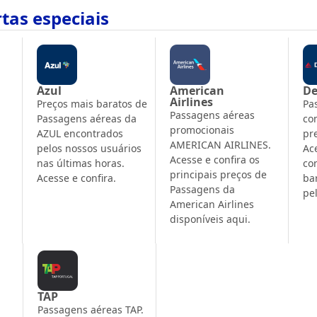
tas especiais
Azul
American
De
Airlines
Preços mais baratos de
Pa
Passagens aéreas
Passagens aéreas da
co
promocionais
AZUL encontrados
pr
AMERICAN AIRLINES.
pelos nossos usuários
Ac
Acesse e confira os
nas últimas horas.
co
principais preços de
Acesse e confira.
ba
Passagens da
pe
American Airlines
disponíveis aqui.
TAP
Passagens aéreas TAP.