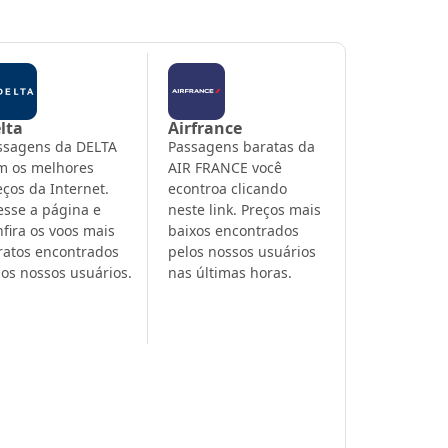
lta
Airfrance
ssagens da DELTA
Passagens baratas da
m os melhores
AIR FRANCE você
eços da Internet.
econtroa clicando
esse a página e
neste link. Preços mais
nfira os voos mais
baixos encontrados
ratos encontrados
pelos nossos usuários
los nossos usuários.
nas últimas horas.