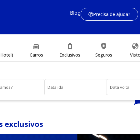
Blog
Precisa de ajuda?
directions_car
luggage
health_and_safety
globe
Hotel)
Carros
Exclusivos
Seguros
Vist
vamos?
Data ida
Data volta
 exclusivos