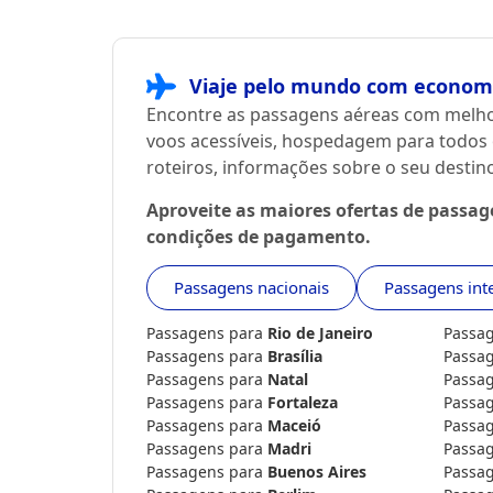
Viaje pelo mundo com economi
Encontre as passagens aéreas com melho
voos acessíveis, hospedagem para todos 
roteiros, informações sobre o seu desti
Aproveite as maiores ofertas de passa
condições de pagamento.
Passagens nacionais
Passagens int
Passagens para
Rio de Janeiro
Passa
Passagens para
Brasília
Passa
Passagens para
Natal
Passa
Passagens para
Fortaleza
Passa
Passagens para
Maceió
Passa
Passagens para
Madri
Passa
Passagens para
Buenos Aires
Passa