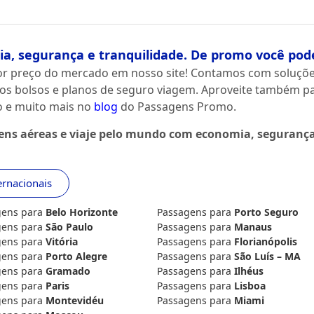
a, segurança e tranquilidade. De promo você pod
r preço do mercado em nosso site! Contamos com soluçõe
os bolsos e planos de seguro viagem. Aproveite também par
no e muito mais no
blog
do Passagens Promo.
gens aéreas e viaje pelo mundo com economia, segurança
ernacionais
gens para
Belo Horizonte
Passagens para
Porto Seguro
gens para
São Paulo
Passagens para
Manaus
gens para
Vitória
Passagens para
Florianópolis
gens para
Porto Alegre
Passagens para
São Luís – MA
gens para
Gramado
Passagens para
Ilhéus
gens para
Paris
Passagens para
Lisboa
gens para
Montevidéu
Passagens para
Miami