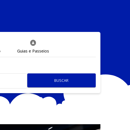
assistant_navigation
o
Guias e Passeios
BUSCAR