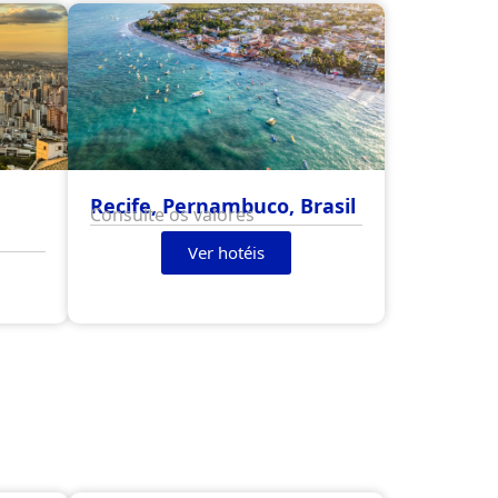
Recife, Pernambuco, Brasil
Consulte os valores
Ver hotéis