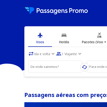
flight
bed
flights_and_hotels
Voos
Hotéis
Pacotes (Voo + 
sync_alt
expand_more
people
expand_more
Ida e volta
1 Viajante
cached
De onde sairemos?
Para onde 
Passagens aéreas com preços