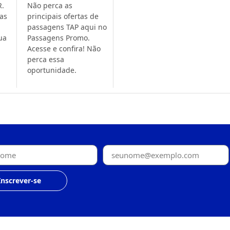
R.
Não perca as
sas
principais ofertas de
passagens TAP aqui no
ua
Passagens Promo.
Acesse e confira! Não
perca essa
oportunidade.
Inscrever-se