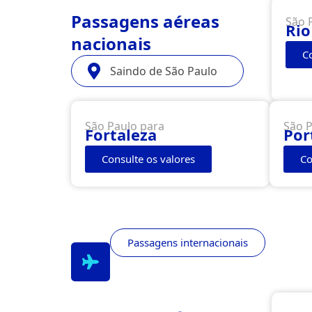
Passagens aéreas
São 
Rio
nacionais
C
Saindo de São Paulo
São Paulo para
São P
Fortaleza
Por
Consulte os valores
Co
Passagens internacionais