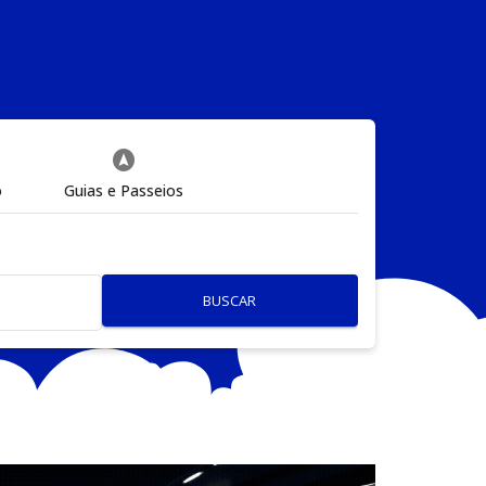
assistant_navigation
o
Guias e Passeios
BUSCAR