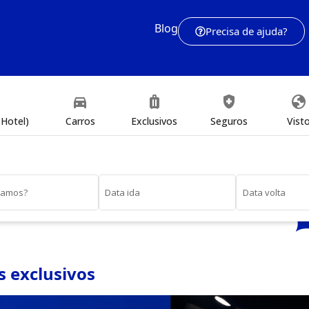
Blog
Precisa de ajuda?
directions_car
luggage
health_and_safety
globe
Hotel)
Carros
Exclusivos
Seguros
Vist
vamos?
Data ida
Data volta
 exclusivos