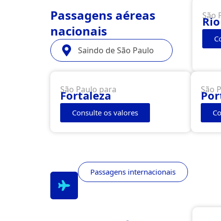
Passagens aéreas
São 
Rio
nacionais
C
Saindo de São Paulo
São Paulo para
São P
Fortaleza
Por
Consulte os valores
Co
Passagens internacionais