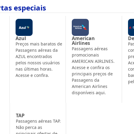
tas especiais
Azul
American
De
Airlines
Preços mais baratos de
Pa
Passagens aéreas
Passagens aéreas da
co
promocionais
AZUL encontrados
pr
AMERICAN AIRLINES.
pelos nossos usuários
Ac
Acesse e confira os
nas últimas horas.
co
principais preços de
Acesse e confira.
ba
Passagens da
pe
American Airlines
disponíveis aqui.
TAP
Passagens aéreas TAP.
Não perca as
principais ofertas de