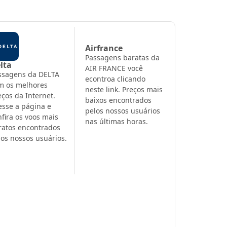
Airfrance
Passagens baratas da
lta
AIR FRANCE você
ssagens da DELTA
econtroa clicando
m os melhores
neste link. Preços mais
eços da Internet.
baixos encontrados
esse a página e
pelos nossos usuários
nfira os voos mais
nas últimas horas.
ratos encontrados
los nossos usuários.