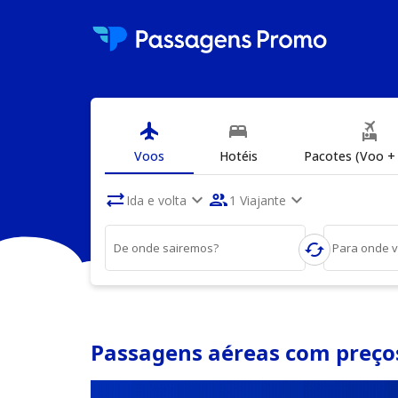
flight
bed
flights_and_hotels
Voos
Hotéis
Pacotes (Voo + 
sync_alt
expand_more
people
expand_more
Ida e volta
1 Viajante
cached
De onde sairemos?
Para onde 
Passagens aéreas com preços