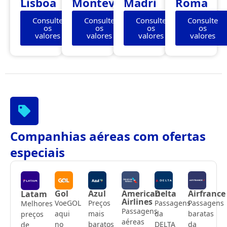
Lisboa
Montevidéu
Madri
Roma
Consulte
Consulte
Consulte
Consulte
os
os
os
os
valores
valores
valores
valores
Companhias aéreas com ofertas
especiais
Gol
Azul
American
Delta
Airfrance
Latam
Airlines
VoeGOL
Preços
Passagens
Passagens
Melhores
Passagens
aqui
mais
da
baratas
preços
aéreas
no
baratos
DELTA
da
de