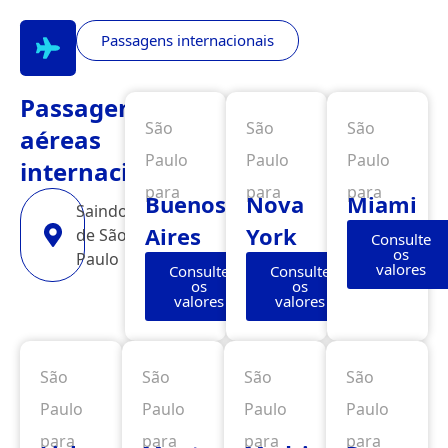
Passagens internacionais
Passagens
São
São
São
aéreas
Paulo
Paulo
Paulo
internacionais
para
para
para
Buenos
Nova
Miami
Saindo
Aires
York
de São
Consulte
os
Paulo
valores
Consulte
Consulte
os
os
valores
valores
São
São
São
São
Paulo
Paulo
Paulo
Paulo
para
para
para
para