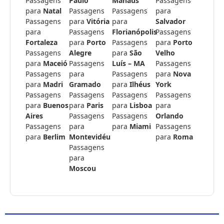
Passagens
Paulo
Manaus
Passagens
para
Natal
Passagens
Passagens
para
Passagens
para
Vitória
para
Salvador
para
Passagens
Florianópolis
Passagens
Fortaleza
para
Porto
Passagens
para
Porto
Passagens
Alegre
para
São
Velho
para
Maceió
Passagens
Luís – MA
Passagens
Passagens
para
Passagens
para
Nova
para
Madri
Gramado
para
Ilhéus
York
Passagens
Passagens
Passagens
Passagens
para
Buenos
para
Paris
para
Lisboa
para
Aires
Passagens
Passagens
Orlando
Passagens
para
para
Miami
Passagens
para
Berlim
Montevidéu
para
Roma
Passagens
para
Moscou