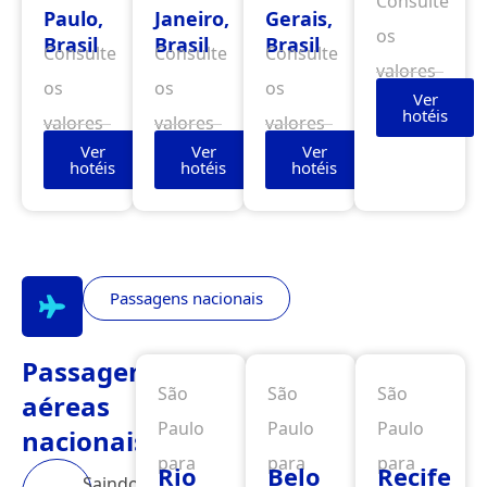
Consulte
Paulo,
Janeiro,
Gerais,
os
Brasil
Brasil
Brasil
Consulte
Consulte
Consulte
valores
os
os
os
Ver
hotéis
valores
valores
valores
Ver
Ver
Ver
hotéis
hotéis
hotéis
Passagens nacionais
Passagens
São
São
São
aéreas
Paulo
Paulo
Paulo
nacionais
para
para
para
Rio
Belo
Recife
Saindo