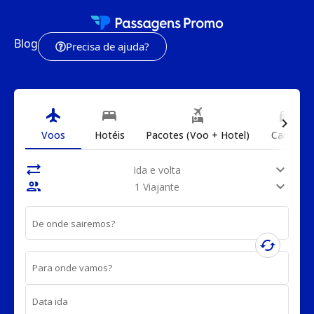
Blog
Precisa de ajuda?
flight
bed
flights_and_hotels
directions_car
chevron_right
Voos
Hotéis
Pacotes (Voo + Hotel)
Carros
sync_alt
expand_more
Ida e volta
people
expand_more
1 Viajante
De onde sairemos?
cached
Para onde vamos?
Data ida