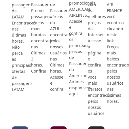
promocionais
Passagens
de
com
AIR
passagens
AMERICAN
Promo!
Passagens
os
FRANCE
da
AIRLINES.
passagens
aéreas
melhores
você
LATAM
Acesse
aéreas
da
preços
econtroa
Encontrados
e
mais
AZUL
da
clicando
nas
confira
baratas
encontrados
Internet.
neste
últimas
os
encontrados
pelos
Acesse
link.
horas.
principais
nas
nossos
a
Preços
Não
preços
últimas
usuários
página
mais
perca
de
3
nas
e
baixos
as
Passagens
horas.
últimas
confira
encontrado
principais
da
Confira!
horas.
os
pelos
ofertas
American
Acesse
voos
nossos
de
Airlines
e
mais
usuários
passagens
disponíveis
confira.
baratos
nas
LATAM.
aqui.
encontrados
últimas
pelos
horas.
nossos
usuários.