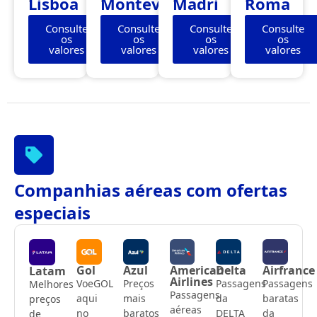
Lisboa
Montevidéu
Madri
Roma
Consulte
Consulte
Consulte
Consulte
os
os
os
os
valores
valores
valores
valores
Companhias aéreas com ofertas
especiais
Gol
Azul
American
Delta
Airfrance
Latam
Airlines
VoeGOL
Preços
Passagens
Passagens
Melhores
Passagens
aqui
mais
da
baratas
preços
aéreas
no
baratos
DELTA
da
de