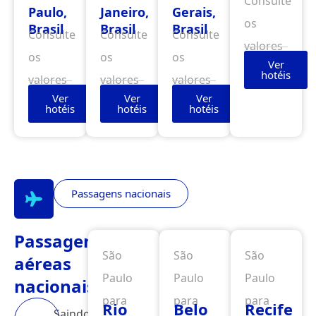
Consulte
Paulo,
Janeiro,
Gerais,
os
Brasil
Brasil
Brasil
Consulte
Consulte
Consulte
valores
os
os
os
Ver
hotéis
valores
valores
valores
Ver
Ver
Ver
hotéis
hotéis
hotéis
Passagens nacionais
Passagens
São
São
São
aéreas
Paulo
Paulo
Paulo
nacionais
para
para
para
Rio
Belo
Recife
Saindo