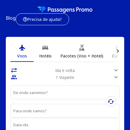
Blog
Precisa de ajuda?
flight
bed
flights_and_hotels
directions_car
chevron_right
Voos
Hotéis
Pacotes (Voo + Hotel)
Carros
sync_alt
expand_more
Ida e volta
people
expand_more
1 Viajante
De onde sairemos?
cached
Para onde vamos?
Data ida