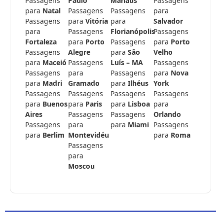
Passagens
Paulo
Manaus
Passagens
para
Natal
Passagens
Passagens
para
Passagens
para
Vitória
para
Salvador
para
Passagens
Florianópolis
Passagens
Fortaleza
para
Porto
Passagens
para
Porto
Passagens
Alegre
para
São
Velho
para
Maceió
Passagens
Luís – MA
Passagens
Passagens
para
Passagens
para
Nova
para
Madri
Gramado
para
Ilhéus
York
Passagens
Passagens
Passagens
Passagens
para
Buenos
para
Paris
para
Lisboa
para
Aires
Passagens
Passagens
Orlando
Passagens
para
para
Miami
Passagens
para
Berlim
Montevidéu
para
Roma
Passagens
para
Moscou