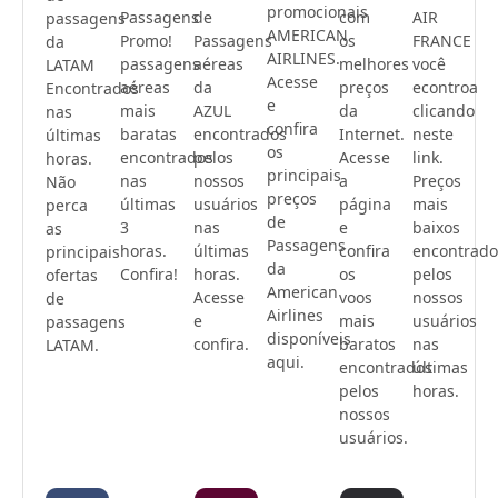
promocionais
Passagens
de
com
AIR
passagens
AMERICAN
Promo!
Passagens
os
FRANCE
da
AIRLINES.
passagens
aéreas
melhores
você
LATAM
Acesse
aéreas
da
preços
econtroa
Encontrados
e
mais
AZUL
da
clicando
nas
confira
baratas
encontrados
Internet.
neste
últimas
os
encontrados
pelos
Acesse
link.
horas.
principais
nas
nossos
a
Preços
Não
preços
últimas
usuários
página
mais
perca
de
3
nas
e
baixos
as
Passagens
horas.
últimas
confira
encontrado
principais
da
Confira!
horas.
os
pelos
ofertas
American
Acesse
voos
nossos
de
Airlines
e
mais
usuários
passagens
disponíveis
confira.
baratos
nas
LATAM.
aqui.
encontrados
últimas
pelos
horas.
nossos
usuários.