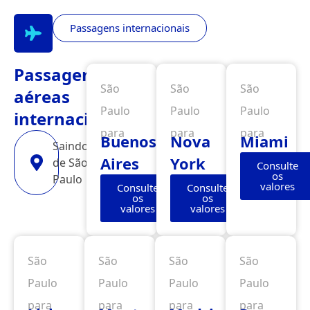
Passagens internacionais
Passagens
São
São
São
aéreas
Paulo
Paulo
Paulo
internacionais
para
para
para
Buenos
Nova
Miami
Saindo
Aires
York
de São
Consulte
os
Paulo
valores
Consulte
Consulte
os
os
valores
valores
São
São
São
São
Paulo
Paulo
Paulo
Paulo
para
para
para
para