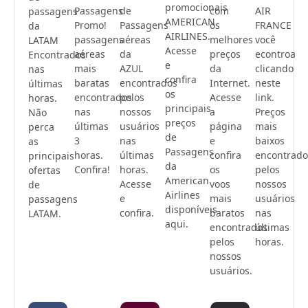
promocionais
Passagens
de
com
AIR
passagens
AMERICAN
Promo!
Passagens
os
FRANCE
da
AIRLINES.
passagens
aéreas
melhores
você
LATAM
Acesse
aéreas
da
preços
econtroa
Encontrados
e
mais
AZUL
da
clicando
nas
confira
baratas
encontrados
Internet.
neste
últimas
os
encontrados
pelos
Acesse
link.
horas.
principais
nas
nossos
a
Preços
Não
preços
últimas
usuários
página
mais
perca
de
3
nas
e
baixos
as
Passagens
horas.
últimas
confira
encontrado
principais
da
Confira!
horas.
os
pelos
ofertas
American
Acesse
voos
nossos
de
Airlines
e
mais
usuários
passagens
disponíveis
confira.
baratos
nas
LATAM.
aqui.
encontrados
últimas
pelos
horas.
nossos
usuários.