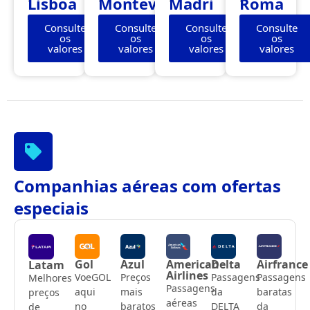
Lisboa
Montevidéu
Madri
Roma
Consulte
Consulte
Consulte
Consulte
os
os
os
os
valores
valores
valores
valores
Companhias aéreas com ofertas
especiais
Gol
Azul
American
Delta
Airfrance
Latam
Airlines
VoeGOL
Preços
Passagens
Passagens
Melhores
Passagens
aqui
mais
da
baratas
preços
aéreas
no
baratos
DELTA
da
de