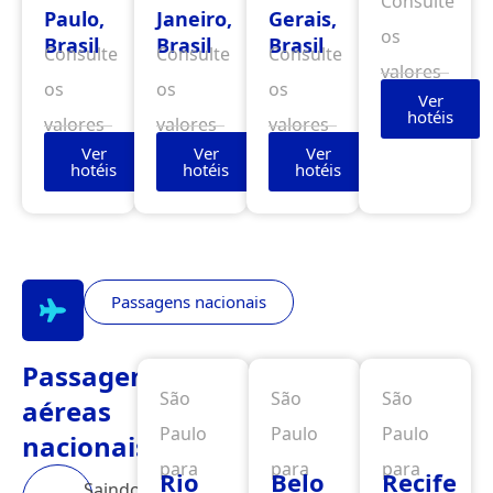
Consulte
Paulo,
Janeiro,
Gerais,
os
Brasil
Brasil
Brasil
Consulte
Consulte
Consulte
valores
os
os
os
Ver
hotéis
valores
valores
valores
Ver
Ver
Ver
hotéis
hotéis
hotéis
Passagens nacionais
Passagens
São
São
São
aéreas
Paulo
Paulo
Paulo
nacionais
para
para
para
Rio
Belo
Recife
Saindo