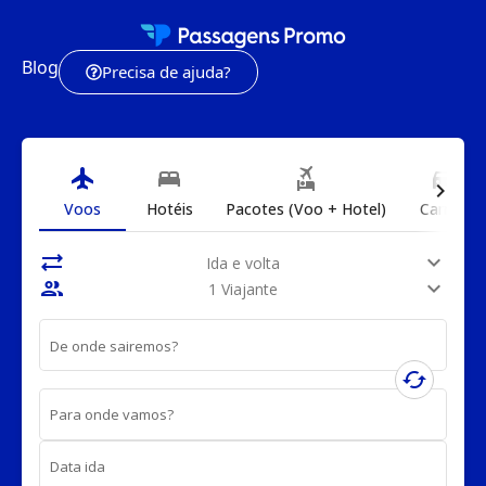
Blog
Precisa de ajuda?
flight
bed
flights_and_hotels
directions_car
chevron_right
Voos
Hotéis
Pacotes (Voo + Hotel)
Carros
sync_alt
expand_more
Ida e volta
people
expand_more
1 Viajante
De onde sairemos?
cached
Para onde vamos?
Data ida