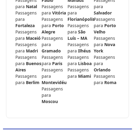
Passagens
Paulo
Manaus
Passagens
para
Natal
Passagens
Passagens
para
Passagens
para
Vitória
para
Salvador
para
Passagens
Florianópolis
Passagens
Fortaleza
para
Porto
Passagens
para
Porto
Passagens
Alegre
para
São
Velho
para
Maceió
Passagens
Luís – MA
Passagens
Passagens
para
Passagens
para
Nova
para
Madri
Gramado
para
Ilhéus
York
Passagens
Passagens
Passagens
Passagens
para
Buenos
para
Paris
para
Lisboa
para
Aires
Passagens
Passagens
Orlando
Passagens
para
para
Miami
Passagens
para
Berlim
Montevidéu
para
Roma
Passagens
para
Moscou