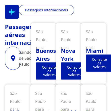
Passagens internacionais
Passagens
São
São
São
aéreas
Paulo
Paulo
Paulo
internacionais
para
para
para
Buenos
Nova
Miami
Saindo
Aires
York
de São
Consulte
os
Paulo
valores
Consulte
Consulte
os
os
valores
valores
São
São
São
São
Paulo
Paulo
Paulo
Paulo
para
para
para
para