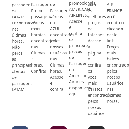
promocionais
Passagens
de
com
AIR
passagens
AMERICAN
Promo!
Passagens
os
FRANCE
da
AIRLINES.
passagens
aéreas
melhores
você
LATAM
Acesse
aéreas
da
preços
econtroa
Encontrados
e
mais
AZUL
da
clicando
nas
confira
baratas
encontrados
Internet.
neste
últimas
os
encontrados
pelos
Acesse
link.
horas.
principais
nas
nossos
a
Preços
Não
preços
últimas
usuários
página
mais
perca
de
3
nas
e
baixos
as
Passagens
horas.
últimas
confira
encontrado
principais
da
Confira!
horas.
os
pelos
ofertas
American
Acesse
voos
nossos
de
Airlines
e
mais
usuários
passagens
disponíveis
confira.
baratos
nas
LATAM.
aqui.
encontrados
últimas
pelos
horas.
nossos
usuários.