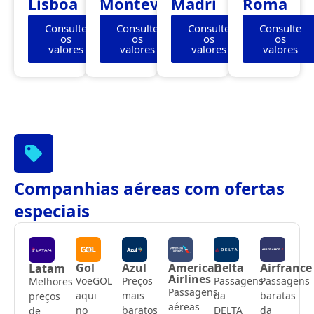
Lisboa
Montevidéu
Madri
Roma
Consulte
Consulte
Consulte
Consulte
os
os
os
os
valores
valores
valores
valores
Companhias aéreas com ofertas
especiais
Gol
Azul
American
Delta
Airfrance
Latam
Airlines
VoeGOL
Preços
Passagens
Passagens
Melhores
Passagens
aqui
mais
da
baratas
preços
aéreas
no
baratos
DELTA
da
de