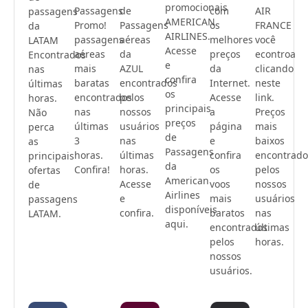
promocionais
Passagens
de
com
AIR
passagens
AMERICAN
Promo!
Passagens
os
FRANCE
da
AIRLINES.
passagens
aéreas
melhores
você
LATAM
Acesse
aéreas
da
preços
econtroa
Encontrados
e
mais
AZUL
da
clicando
nas
confira
baratas
encontrados
Internet.
neste
últimas
os
encontrados
pelos
Acesse
link.
horas.
principais
nas
nossos
a
Preços
Não
preços
últimas
usuários
página
mais
perca
de
3
nas
e
baixos
as
Passagens
horas.
últimas
confira
encontrado
principais
da
Confira!
horas.
os
pelos
ofertas
American
Acesse
voos
nossos
de
Airlines
e
mais
usuários
passagens
disponíveis
confira.
baratos
nas
LATAM.
aqui.
encontrados
últimas
pelos
horas.
nossos
usuários.