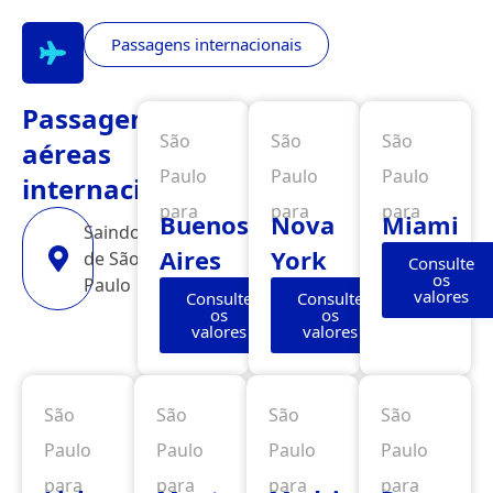
Passagens internacionais
Passagens
São
São
São
aéreas
Paulo
Paulo
Paulo
internacionais
para
para
para
Buenos
Nova
Miami
Saindo
Aires
York
de São
Consulte
os
Paulo
valores
Consulte
Consulte
os
os
valores
valores
São
São
São
São
Paulo
Paulo
Paulo
Paulo
para
para
para
para