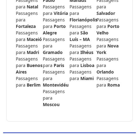
Passagens
Paulo
Manaus
Passagens
para
Natal
Passagens
Passagens
para
Passagens
para
Vitória
para
Salvador
para
Passagens
Florianópolis
Passagens
Fortaleza
para
Porto
Passagens
para
Porto
Passagens
Alegre
para
São
Velho
para
Maceió
Passagens
Luís – MA
Passagens
Passagens
para
Passagens
para
Nova
para
Madri
Gramado
para
Ilhéus
York
Passagens
Passagens
Passagens
Passagens
para
Buenos
para
Paris
para
Lisboa
para
Aires
Passagens
Passagens
Orlando
Passagens
para
para
Miami
Passagens
para
Berlim
Montevidéu
para
Roma
Passagens
para
Moscou