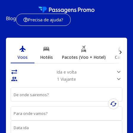
Blog
Precisa de ajuda?
flight
bed
flights_and_hotels
directions_car
chevron_right
Voos
Hotéis
Pacotes (Voo + Hotel)
Carros
sync_alt
expand_more
Ida e volta
people
expand_more
1 Viajante
De onde sairemos?
cached
Para onde vamos?
Data ida