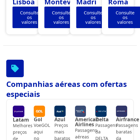
Lisboa
Montevidéu
Madri
Roma
Consulte
Consulte
Consulte
Consulte
os
os
os
os
valores
valores
valores
valores
Companhias aéreas com ofertas
especiais
Gol
Azul
American
Delta
Airfrance
Latam
Airlines
VoeGOL
Preços
Passagens
Passagens
Melhores
Passagens
aqui
mais
da
baratas
preços
aéreas
no
baratos
DELTA
da
de