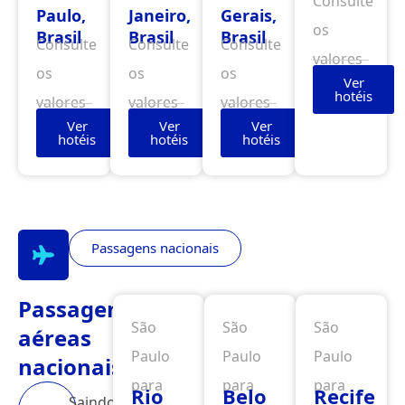
Consulte
Paulo,
Janeiro,
Gerais,
os
Brasil
Brasil
Brasil
Consulte
Consulte
Consulte
valores
os
os
os
Ver
hotéis
valores
valores
valores
Ver
Ver
Ver
hotéis
hotéis
hotéis
Passagens nacionais
Passagens
São
São
São
aéreas
Paulo
Paulo
Paulo
nacionais
para
para
para
Rio
Belo
Recife
Saindo