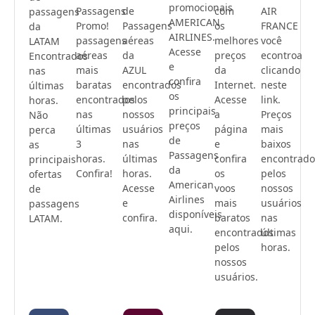
promocionais
Passagens
de
com
AIR
passagens
AMERICAN
Promo!
Passagens
os
FRANCE
da
AIRLINES.
passagens
aéreas
melhores
você
LATAM
Acesse
aéreas
da
preços
econtroa
Encontrados
e
mais
AZUL
da
clicando
nas
confira
baratas
encontrados
Internet.
neste
últimas
os
encontrados
pelos
Acesse
link.
horas.
principais
nas
nossos
a
Preços
Não
preços
últimas
usuários
página
mais
perca
de
3
nas
e
baixos
as
Passagens
horas.
últimas
confira
encontrado
principais
da
Confira!
horas.
os
pelos
ofertas
American
Acesse
voos
nossos
de
Airlines
e
mais
usuários
passagens
disponíveis
confira.
baratos
nas
LATAM.
aqui.
encontrados
últimas
pelos
horas.
nossos
usuários.