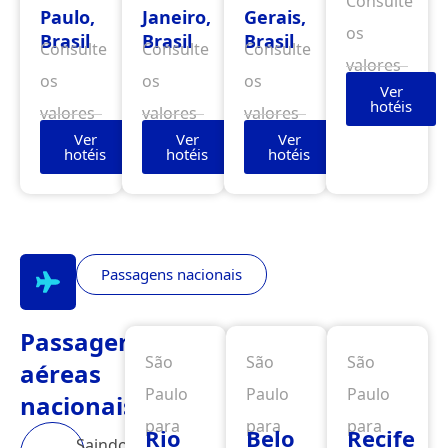
Consulte
Paulo,
Janeiro,
Gerais,
os
Brasil
Brasil
Brasil
Consulte
Consulte
Consulte
valores
os
os
os
Ver
hotéis
valores
valores
valores
Ver
Ver
Ver
hotéis
hotéis
hotéis
Passagens nacionais
Passagens
São
São
São
aéreas
Paulo
Paulo
Paulo
nacionais
para
para
para
Rio
Belo
Recife
Saindo