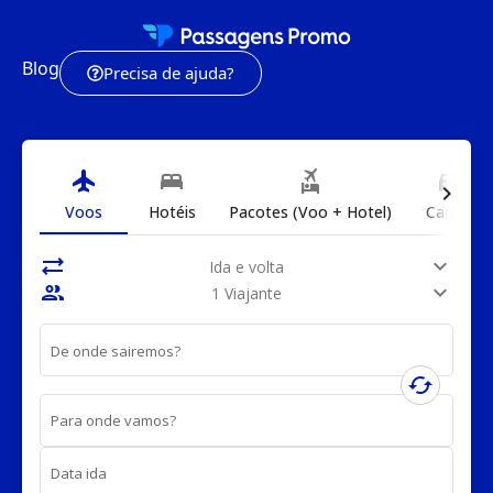
Blog
Precisa de ajuda?
flight
bed
flights_and_hotels
directions_car
chevron_right
Voos
Hotéis
Pacotes (Voo + Hotel)
Carros
sync_alt
expand_more
Ida e volta
people
expand_more
1 Viajante
De onde sairemos?
cached
Para onde vamos?
Data ida