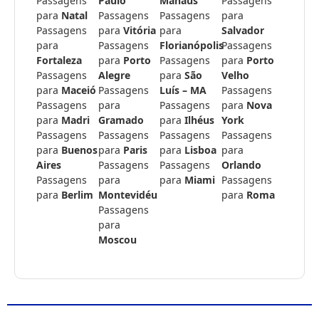
Passagens
Paulo
Manaus
Passagens
para
Natal
Passagens
Passagens
para
Passagens
para
Vitória
para
Salvador
para
Passagens
Florianópolis
Passagens
Fortaleza
para
Porto
Passagens
para
Porto
Passagens
Alegre
para
São
Velho
para
Maceió
Passagens
Luís – MA
Passagens
Passagens
para
Passagens
para
Nova
para
Madri
Gramado
para
Ilhéus
York
Passagens
Passagens
Passagens
Passagens
para
Buenos
para
Paris
para
Lisboa
para
Aires
Passagens
Passagens
Orlando
Passagens
para
para
Miami
Passagens
para
Berlim
Montevidéu
para
Roma
Passagens
para
Moscou