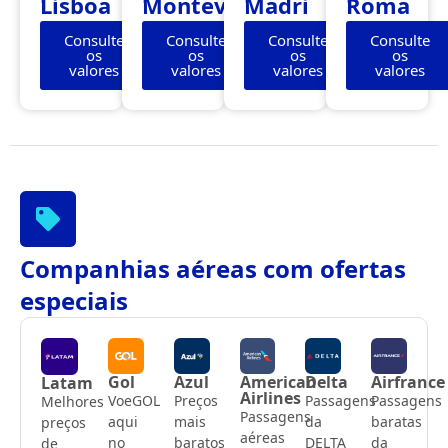
Lisboa
Montevidéu
Madri
Roma
Consulte
Consulte
Consulte
Consulte
os
os
os
os
valores
valores
valores
valores
Companhias aéreas com ofertas
especiais
Gol
Azul
American
Delta
Airfrance
Latam
Airlines
VoeGOL
Preços
Passagens
Passagens
Melhores
Passagens
aqui
mais
da
baratas
preços
aéreas
no
baratos
DELTA
da
de