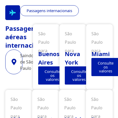
Passagens internacionais
Passagens
São
São
São
aéreas
Paulo
Paulo
Paulo
internacionais
para
para
para
Buenos
Nova
Miami
Saindo
Aires
York
de São
Consulte
os
Paulo
valores
Consulte
Consulte
os
os
valores
valores
São
São
São
São
Paulo
Paulo
Paulo
Paulo
para
para
para
para