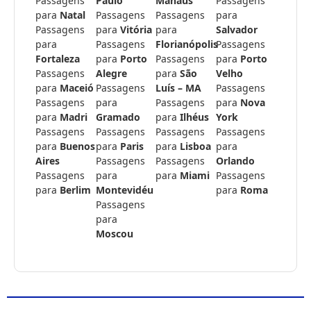
Passagens
Paulo
Manaus
Passagens
para
Natal
Passagens
Passagens
para
Passagens
para
Vitória
para
Salvador
para
Passagens
Florianópolis
Passagens
Fortaleza
para
Porto
Passagens
para
Porto
Passagens
Alegre
para
São
Velho
para
Maceió
Passagens
Luís – MA
Passagens
Passagens
para
Passagens
para
Nova
para
Madri
Gramado
para
Ilhéus
York
Passagens
Passagens
Passagens
Passagens
para
Buenos
para
Paris
para
Lisboa
para
Aires
Passagens
Passagens
Orlando
Passagens
para
para
Miami
Passagens
para
Berlim
Montevidéu
para
Roma
Passagens
para
Moscou