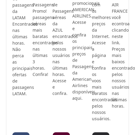
promocionais
Passagens
de
com
AIR
passagens
AMERICAN
Promo!
Passagens
os
FRANCE
da
AIRLINES.
passagens
aéreas
melhores
você
LATAM
Acesse
aéreas
da
preços
econtroa
Encontrados
e
mais
AZUL
da
clicando
nas
confira
baratas
encontrados
Internet.
neste
últimas
os
encontrados
pelos
Acesse
link.
horas.
principais
nas
nossos
a
Preços
Não
preços
últimas
usuários
página
mais
perca
de
3
nas
e
baixos
as
Passagens
horas.
últimas
confira
encontrado
principais
da
Confira!
horas.
os
pelos
ofertas
American
Acesse
voos
nossos
de
Airlines
e
mais
usuários
passagens
disponíveis
confira.
baratos
nas
LATAM.
aqui.
encontrados
últimas
pelos
horas.
nossos
usuários.