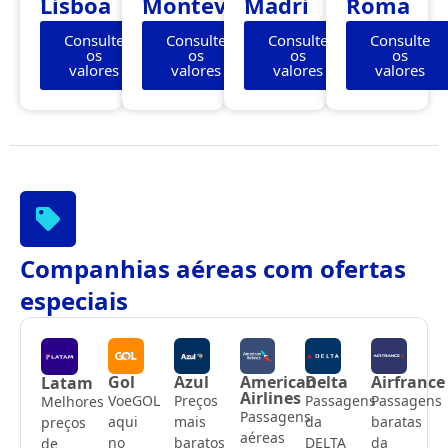
Lisboa
Montevidéu
Madri
Roma
Consulte
Consulte
Consulte
Consulte
os
os
os
os
valores
valores
valores
valores
Companhias aéreas com ofertas
especiais
Gol
Azul
American
Delta
Airfrance
Latam
Airlines
VoeGOL
Preços
Passagens
Passagens
Melhores
Passagens
aqui
mais
da
baratas
preços
aéreas
no
baratos
DELTA
da
de