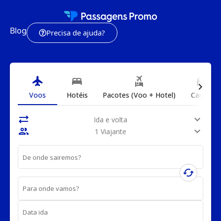
Blog
Precisa de ajuda?
flight
bed
flights_and_hotels
directions_car
chevron_right
Voos
Hotéis
Pacotes (Voo + Hotel)
Carros
sync_alt
expand_more
Ida e volta
people
expand_more
1 Viajante
De onde sairemos?
cached
Para onde vamos?
Data ida