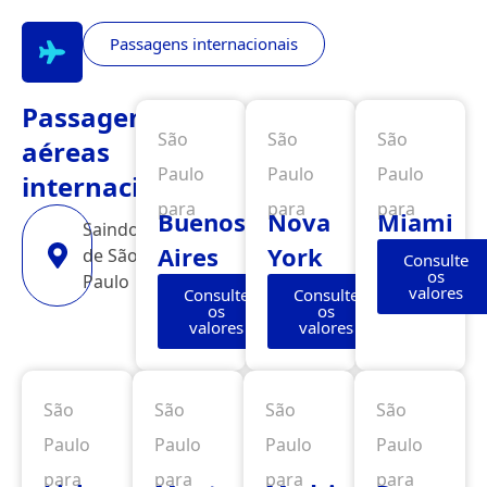
Passagens internacionais
Passagens
São
São
São
aéreas
Paulo
Paulo
Paulo
internacionais
para
para
para
Buenos
Nova
Miami
Saindo
Aires
York
de São
Consulte
os
Paulo
valores
Consulte
Consulte
os
os
valores
valores
São
São
São
São
Paulo
Paulo
Paulo
Paulo
para
para
para
para