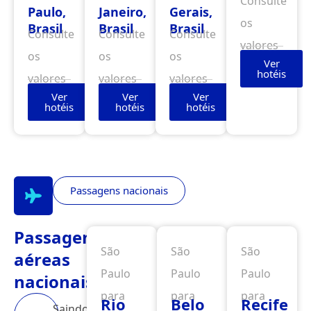
Consulte
Paulo,
Janeiro,
Gerais,
os
Brasil
Brasil
Brasil
Consulte
Consulte
Consulte
valores
os
os
os
Ver
hotéis
valores
valores
valores
Ver
Ver
Ver
hotéis
hotéis
hotéis
Passagens nacionais
Passagens
São
São
São
aéreas
Paulo
Paulo
Paulo
nacionais
para
para
para
Rio
Belo
Recife
Saindo