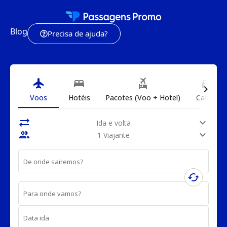
Blog
Precisa de ajuda?
flight
bed
flights_and_hotels
directions_car
chevron_right
Voos
Hotéis
Pacotes (Voo + Hotel)
Carros
sync_alt
expand_more
Ida e volta
people
expand_more
1 Viajante
De onde sairemos?
cached
Para onde vamos?
Data ida