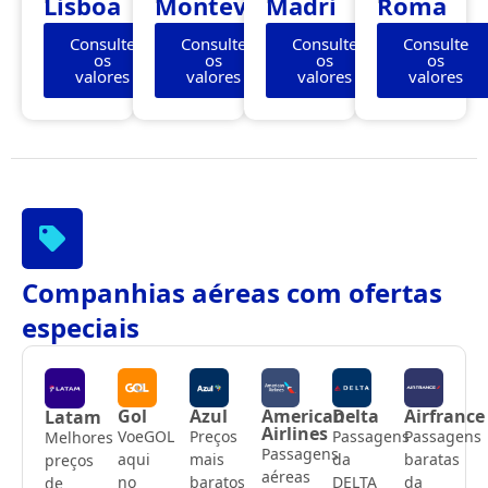
Lisboa
Montevidéu
Madri
Roma
Consulte
Consulte
Consulte
Consulte
os
os
os
os
valores
valores
valores
valores
Companhias aéreas com ofertas
especiais
Gol
Azul
American
Delta
Airfrance
Latam
Airlines
VoeGOL
Preços
Passagens
Passagens
Melhores
Passagens
aqui
mais
da
baratas
preços
aéreas
no
baratos
DELTA
da
de