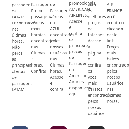
promocionais
Passagens
de
com
AIR
passagens
AMERICAN
Promo!
Passagens
os
FRANCE
da
AIRLINES.
passagens
aéreas
melhores
você
LATAM
Acesse
aéreas
da
preços
econtroa
Encontrados
e
mais
AZUL
da
clicando
nas
confira
baratas
encontrados
Internet.
neste
últimas
os
encontrados
pelos
Acesse
link.
horas.
principais
nas
nossos
a
Preços
Não
preços
últimas
usuários
página
mais
perca
de
3
nas
e
baixos
as
Passagens
horas.
últimas
confira
encontrado
principais
da
Confira!
horas.
os
pelos
ofertas
American
Acesse
voos
nossos
de
Airlines
e
mais
usuários
passagens
disponíveis
confira.
baratos
nas
LATAM.
aqui.
encontrados
últimas
pelos
horas.
nossos
usuários.