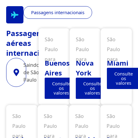
Passagens internacionais
Passagens
São
São
São
aéreas
Paulo
Paulo
Paulo
internacionais
para
para
para
Buenos
Nova
Miami
Saindo
Aires
York
de São
Consulte
os
Paulo
valores
Consulte
Consulte
os
os
valores
valores
São
São
São
São
Paulo
Paulo
Paulo
Paulo
para
para
para
para