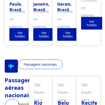
Consulte
Paulo,
Janeiro,
Gerais,
os
Brasil
Brasil
Brasil
Consulte
Consulte
Consulte
valores
os
os
os
Ver
hotéis
valores
valores
valores
Ver
Ver
Ver
hotéis
hotéis
hotéis
Passagens nacionais
Passagens
São
São
São
aéreas
Paulo
Paulo
Paulo
nacionais
para
para
para
Rio
Belo
Recife
Saindo