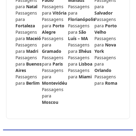
Passagens
Paulo
Manaus
Passagens
para
Natal
Passagens
Passagens
para
Passagens
para
Vitória
para
Salvador
para
Passagens
Florianópolis
Passagens
Fortaleza
para
Porto
Passagens
para
Porto
Passagens
Alegre
para
São
Velho
para
Maceió
Passagens
Luís – MA
Passagens
Passagens
para
Passagens
para
Nova
para
Madri
Gramado
para
Ilhéus
York
Passagens
Passagens
Passagens
Passagens
para
Buenos
para
Paris
para
Lisboa
para
Aires
Passagens
Passagens
Orlando
Passagens
para
para
Miami
Passagens
para
Berlim
Montevidéu
para
Roma
Passagens
para
Moscou