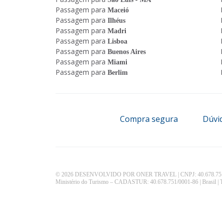
Passagem para
Maceió
Passagem para
Ilhéus
Passagem para
Madri
Passagem para
Lisboa
Passagem para
Buenos Aires
Passagem para
Miami
Passagem para
Berlim
Compra segura
Dúvi
© 2026 DESENVOLVIDO POR ONER TRAVEL | CNPJ: 40.678.751
Ministério do Turismo – CADASTUR: 40.678.751/0001-86 | Brasil | To