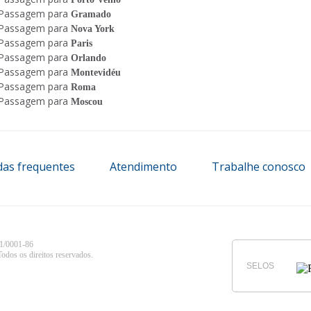
Passagem para
Gramado
Passagem para
Nova York
Passagem para
Paris
Passagem para
Orlando
Passagem para
Montevidéu
Passagem para
Roma
Passagem para
Moscou
das frequentes
Atendimento
Trabalhe conosco
/0001-86
dos os direitos reservados.
SELOS