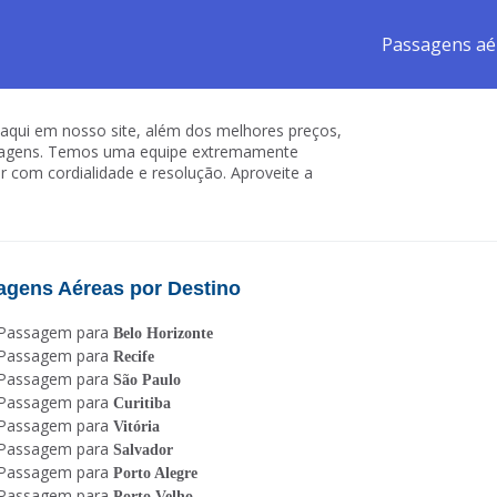
Passagens aé
aqui em nosso site, além dos melhores preços,
viagens. Temos uma equipe extremamente
r com cordialidade e resolução. Aproveite a
agens Aéreas por Destino
Passagem para
Belo Horizonte
Passagem para
Recife
Passagem para
São Paulo
Passagem para
Curitiba
Passagem para
Vitória
Passagem para
Salvador
Passagem para
Porto Alegre
Passagem para
Porto Velho