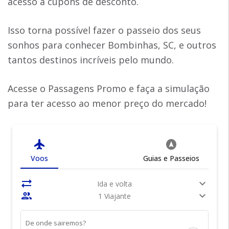
acesso a cupons de desconto.
Isso torna possível fazer o passeio dos seus
sonhos para conhecer Bombinhas, SC, e outros
tantos destinos incríveis pelo mundo.
Acesse o Passagens Promo e faça a simulação
para ter acesso ao menor preço do mercado!
flight
assistant_navigation
Voos
Guias e Passeios
sync_alt
expand_more
Ida e volta
people
expand_more
1 Viajante
De onde sairemos?