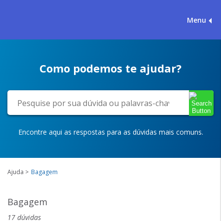
Menu
Como podemos te ajudar?
Encontre aqui as respostas para as dúvidas mais comuns.
Ajuda
Bagagem
Bagagem
17 dúvidas