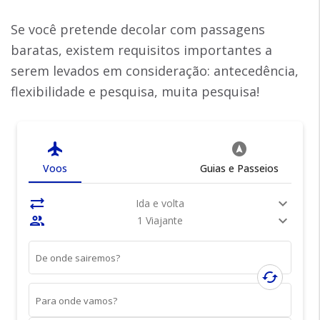
Se você pretende decolar com passagens
baratas, existem requisitos importantes a
serem levados em consideração: antecedência,
flexibilidade e pesquisa, muita pesquisa!
flight
assistant_navigation
Voos
Guias e Passeios
sync_alt
expand_more
Ida e volta
people
expand_more
1 Viajante
De onde sairemos?
cached
Para onde vamos?