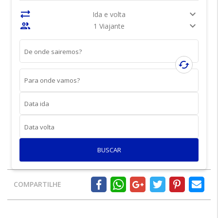
sync_alt
expand_more
Ida e volta
people
expand_more
1 Viajante
De onde sairemos?
cached
Para onde vamos?
Data ida
Data volta
BUSCAR
COMPARTILHE