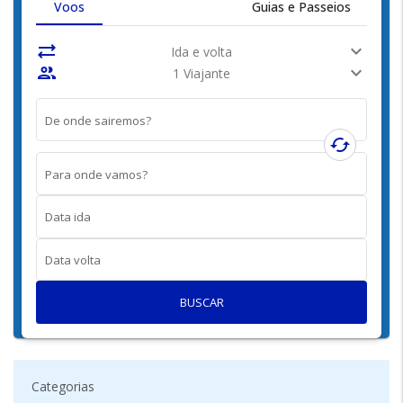
Voos
Guias e Passeios
sync_alt
expand_more
Ida e volta
people
expand_more
1 Viajante
De onde sairemos?
cached
Para onde vamos?
Data ida
Data volta
BUSCAR
Categorias