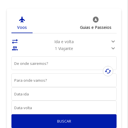
flight
assistant_navigation
Voos
Guias e Passeios
sync_alt
expand_more
Ida e volta
people
expand_more
1 Viajante
De onde sairemos?
cached
Para onde vamos?
Data ida
Data volta
BUSCAR