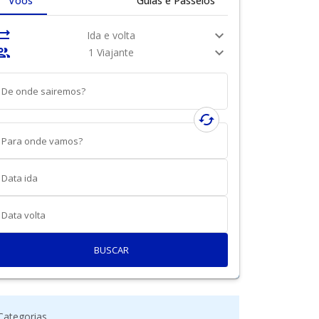
Voos
Guias e Passeios
nc_alt
expand_more
Ida e volta
ople
expand_more
1 Viajante
De onde sairemos?
cached
Para onde vamos?
Data ida
Data volta
BUSCAR
Categorias