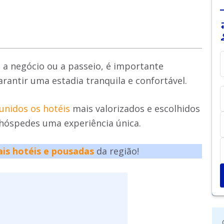
sy
pe
 a negócio ou a passeio, é importante
antir uma estadia tranquila e confortável.
unidos os hotéis
mais valorizados e escolhidos
hóspedes uma experiência única.
ais hotéis e pousadas
da região!