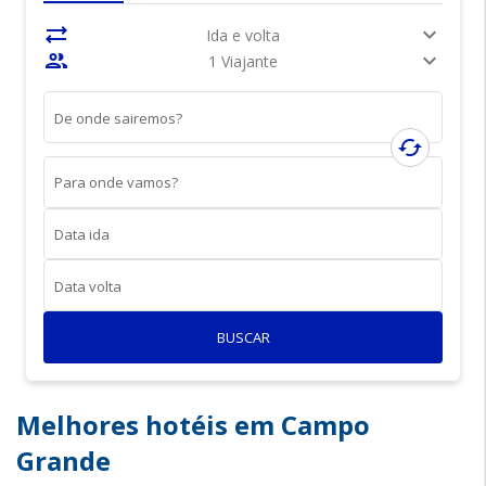
sync_alt
expand_more
Ida e volta
people
expand_more
1 Viajante
De onde sairemos?
cached
Para onde vamos?
Data ida
Data volta
BUSCAR
Melhores hotéis em Campo
Grande