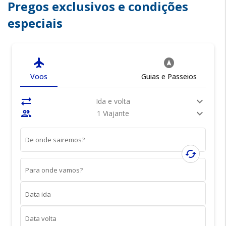
Pregos exclusivos e condições
especiais
flight
assistant_navigation
Voos
Guias e Passeios
sync_alt
expand_more
Ida e volta
people
expand_more
1 Viajante
De onde sairemos?
cached
Para onde vamos?
Data ida
Data volta