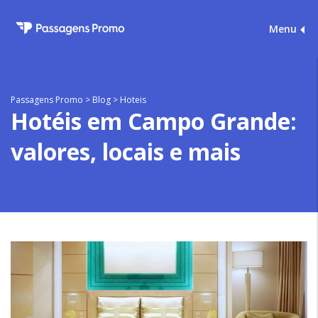
Menu
Passagens Promo
>
Blog
>
Hoteis
Hotéis em Campo Grande:
valores, locais e mais