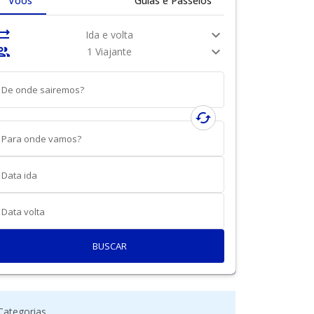
Voos
Guias e Passeios
nc_alt
expand_more
Ida e volta
ople
expand_more
1 Viajante
De onde sairemos?
cached
Para onde vamos?
Data ida
Data volta
BUSCAR
Categorias