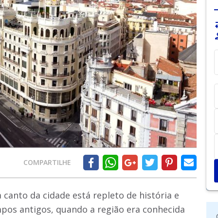
sy
pe
COMPARTILHE
a canto da cidade está repleto de história e
pos antigos, quando a região era conhecida