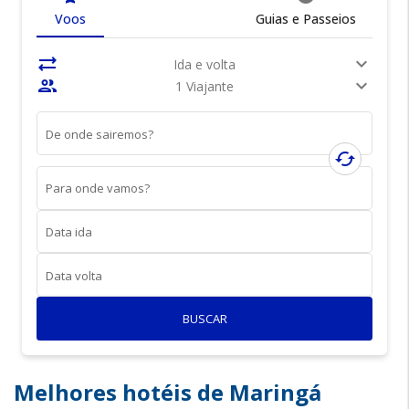
Voos
Guias e Passeios
sync_alt
expand_more
Ida e volta
people
expand_more
1 Viajante
De onde sairemos?
cached
Para onde vamos?
Data ida
Data volta
BUSCAR
Melhores hotéis de Maringá