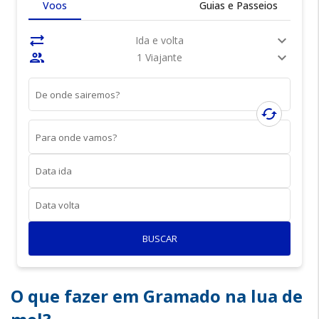
Voos
Guias e Passeios
sync_alt
expand_more
Ida e volta
people
expand_more
1 Viajante
De onde sairemos?
cached
Para onde vamos?
Data ida
Data volta
BUSCAR
O que fazer em Gramado na lua de