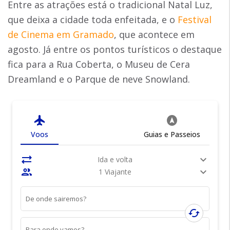
Entre as atrações está o tradicional Natal Luz,
que deixa a cidade toda enfeitada, e o
Festival
de Cinema em Gramado
, que acontece em
agosto. Já entre os pontos turísticos o destaque
fica para a Rua Coberta, o Museu de Cera
Dreamland e o Parque de neve Snowland.
flight
assistant_navigation
Voos
Guias e Passeios
sync_alt
expand_more
Ida e volta
people
expand_more
1 Viajante
De onde sairemos?
cached
Para onde vamos?