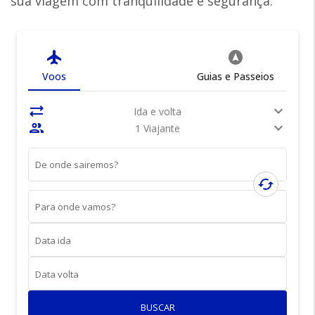
sua viagem com tranquilidade e segurança.
flight
assistant_navigation
Voos
Guias e Passeios
sync_alt
expand_more
Ida e volta
people
expand_more
1 Viajante
De onde sairemos?
cached
Para onde vamos?
Data ida
Data volta
BUSCAR