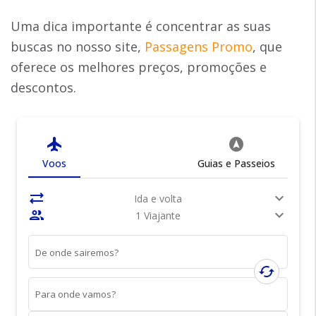
Uma dica importante é concentrar as suas
buscas no nosso site,
Passagens Promo
, que
oferece os melhores preços, promoções e
descontos.
flight
assistant_navigation
Voos
Guias e Passeios
sync_alt
expand_more
Ida e volta
people
expand_more
1 Viajante
De onde sairemos?
cached
Para onde vamos?