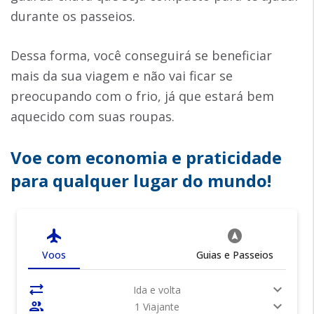
durante os passeios.
Dessa forma, você conseguirá se beneficiar
mais da sua viagem e não vai ficar se
preocupando com o frio, já que estará bem
aquecido com suas roupas.
Voe com economia e praticidade
para qualquer lugar do mundo!
flight
assistant_navigation
Voos
Guias e Passeios
sync_alt
expand_more
Ida e volta
people
expand_more
1 Viajante