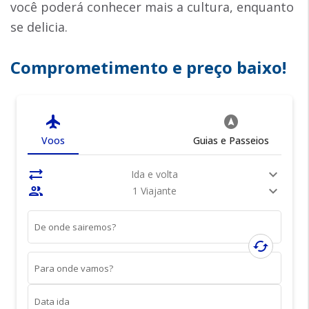
você poderá conhecer mais a cultura, enquanto
se delicia.
Comprometimento e preço baixo!
flight
assistant_navigation
Voos
Guias e Passeios
sync_alt
expand_more
Ida e volta
people
expand_more
1 Viajante
De onde sairemos?
cached
Para onde vamos?
Data ida