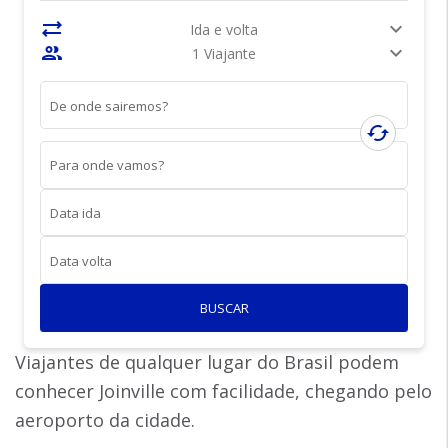
sync_alt
expand_more
Ida e volta
people
expand_more
1 Viajante
De onde sairemos?
cached
Para onde vamos?
Data ida
Data volta
BUSCAR
Viajantes de qualquer lugar do Brasil podem
conhecer Joinville com facilidade, chegando pelo
aeroporto da cidade.