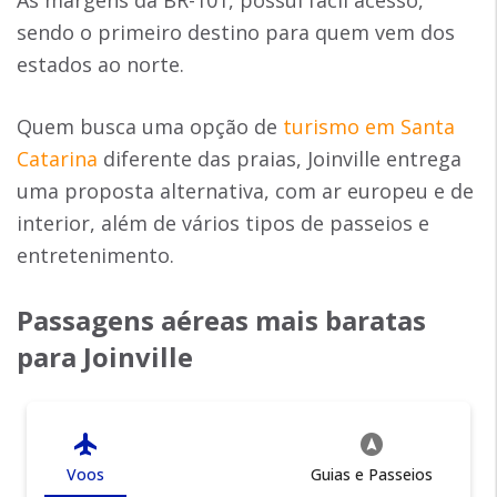
Às margens da BR-101, possui fácil acesso,
sendo o primeiro destino para quem vem dos
estados ao norte.
Quem busca uma opção de
turismo em Santa
Catarina
diferente das praias, Joinville entrega
uma proposta alternativa, com ar europeu e de
interior, além de vários tipos de passeios e
entretenimento.
Passagens aéreas mais baratas
para Joinville
flight
assistant_navigation
Voos
Guias e Passeios