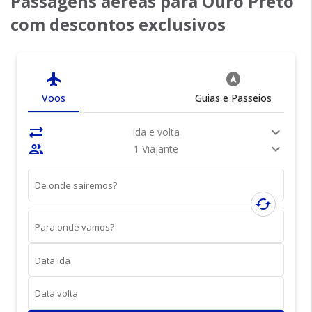
Passagens aéreas para Ouro Preto
com descontos exclusivos
flight
assistant_navigation
Voos
Guias e Passeios
sync_alt
expand_more
Ida e volta
people
expand_more
1 Viajante
De onde sairemos?
cached
Para onde vamos?
Data ida
Data volta