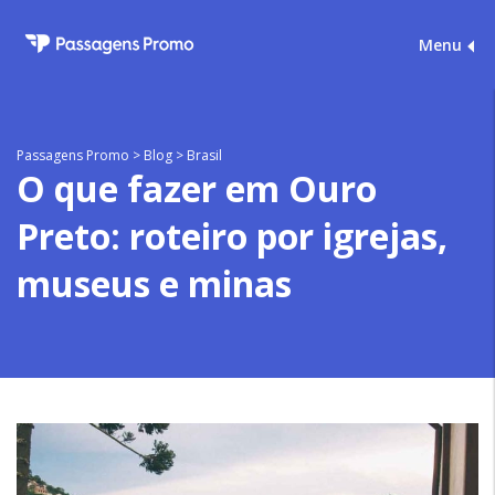
Menu
Passagens Promo
>
Blog
>
Brasil
O que fazer em Ouro
Preto: roteiro por igrejas,
museus e minas