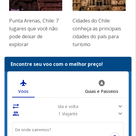
Punta Arenas, Chile: 7
Cidades do Chile:
lugares que você não
conheça as principais
pode deixar de
cidades do país para
explorar
turismo
Encontre seu voo com o melhor preço!
flight
assistant_navigation
Voos
Guias e Passeios
sync_alt
expand_more
Ida e volta
people
expand_more
1 Viajante
De onde sairemos?