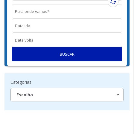
cached
Para onde vamos?
Data ida
Data volta
BUSCAR
Categorias