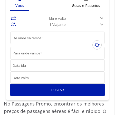
Voos
Guias e Passeios
sync_alt
expand_more
Ida e volta
people
expand_more
1 Viajante
De onde sairemos?
cached
Para onde vamos?
Data ida
Data volta
BUSCAR
No Passagens Promo, encontrar os melhores
preços de passagens aéreas é fácil e rápido. O