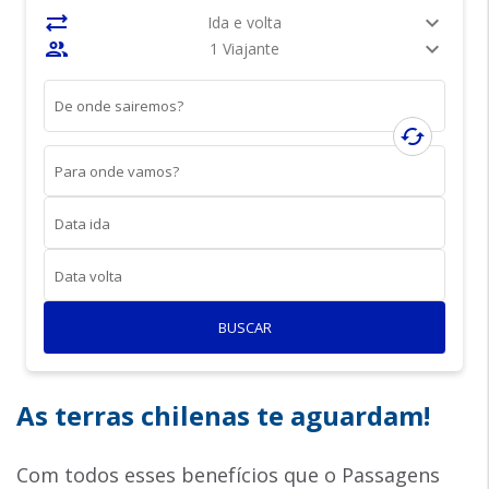
sync_alt
expand_more
Ida e volta
people
expand_more
1 Viajante
De onde sairemos?
cached
Para onde vamos?
Data ida
Data volta
BUSCAR
As terras chilenas te aguardam!
Com todos esses benefícios que o Passagens