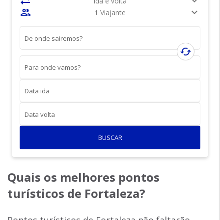
sync_alt
expand_more
Ida e volta
people
expand_more
1 Viajante
De onde sairemos?
cached
Para onde vamos?
Data ida
Data volta
BUSCAR
Quais os melhores pontos
turísticos de Fortaleza
?