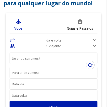
para qualquer lugar do mundo!
flight
assistant_navigation
Voos
Guias e Passeios
sync_alt
expand_more
Ida e volta
people
expand_more
1 Viajante
De onde sairemos?
cached
Para onde vamos?
Data ida
Data volta
BUSCAR