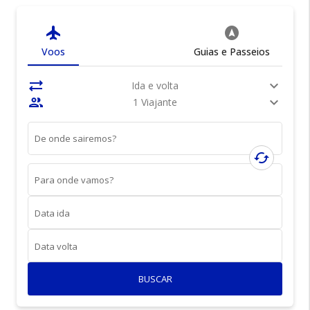
flight
assistant_navigation
Voos
Guias e Passeios
sync_alt
expand_more
Ida e volta
people
expand_more
1 Viajante
De onde sairemos?
cached
Para onde vamos?
Data ida
Data volta
BUSCAR