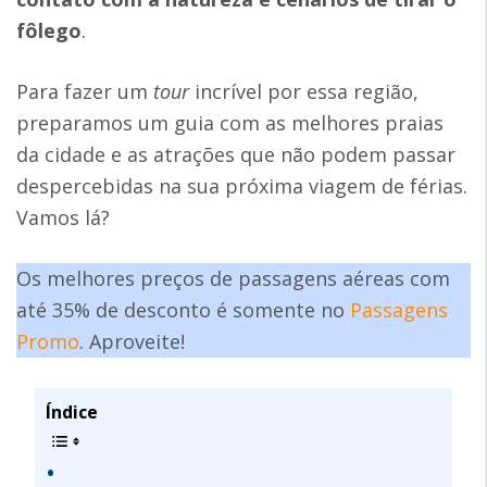
fôlego
.
Para fazer um
tour
incrível por essa região,
preparamos um guia com as melhores praias
da cidade e as atrações que não podem passar
despercebidas na sua próxima viagem de férias.
Vamos lá?
Os melhores preços de passagens aéreas com
até 35% de desconto é somente no
Passagens
Promo
. Aproveite!
Índice