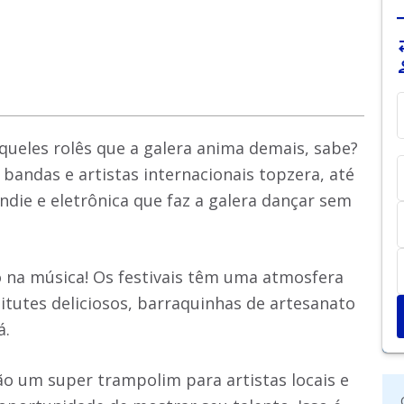
sy
pe
aqueles rolês que a galera anima demais, sabe?
andas e artistas internacionais topzera, até
indie e eletrônica que faz a galera dançar sem
só na música! Os festivais têm uma atmosfera
tutes deliciosos, barraquinhas de artesanato
á.
ão um super trampolim para artistas locais e