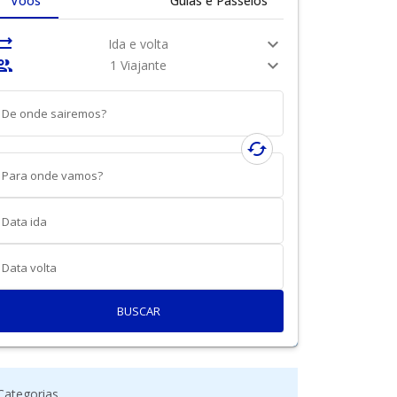
Voos
Guias e Passeios
nc_alt
expand_more
Ida e volta
ople
expand_more
1 Viajante
De onde sairemos?
cached
Para onde vamos?
Data ida
Data volta
BUSCAR
Categorias